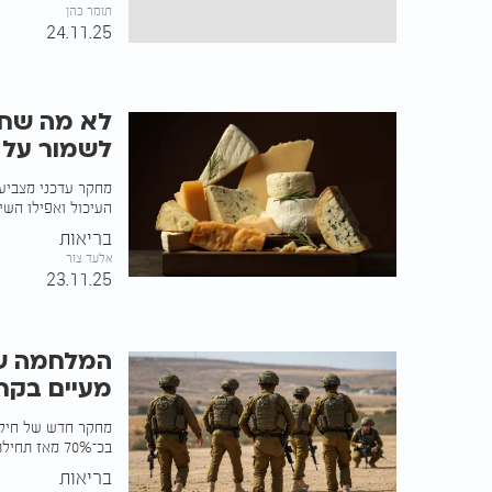
תומר כהן
24.11.25
לא מה שחש
לשמור על 
מחקר עדכני מצביע 
העיכול ואפילו השינ
בריאות
אלעד צור
23.11.25
המלחמה של
מעיים בקרב
מחקר חדש של חיל ה
בכ־70% מאז תחילת הלחימה. העלייה החלה כבר במהלך הקרבות
בריאות