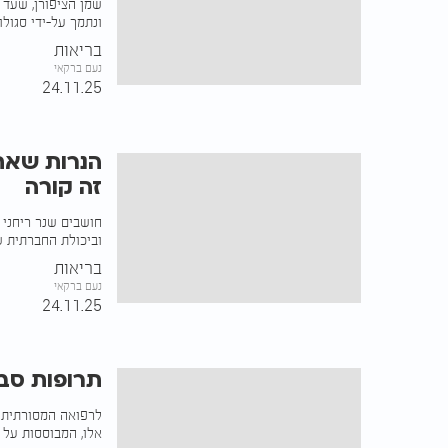
שמן הציפורן, שעד 
ונתמך על-ידי סגולו
בריאות
נעם ברקאי
24.11.25
הנרות שאתם
זה קורה
חושבים שנר ריחני 
וביכולת החברתית ש
בריאות
נעם ברקאי
24.11.25
תרופות סב
לרפואה המסורתית י
אלו, המבוססות על 