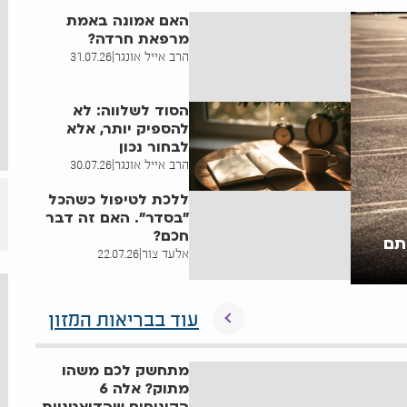
בבית וגן
האם אמונה באמת
מרפאת חרדה?
הרב אייל אונגר
|
31.07.26
הסוד לשלווה: לא
להספיק יותר, אלא
לבחור נכון
הרב אייל אונגר
|
30.07.26
ללכת לטיפול כשהכל
"בסדר". האם זה דבר
חכם?
תם
אלעד צור
|
22.07.26
עוד בבריאות המזון
מתחשק לכם משהו
מתוק? אלה 6