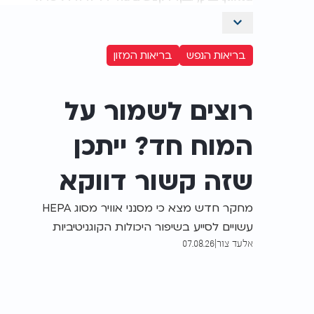
בריאות הנפש
בריאות המזון
רוצים לשמור על
המוח חד? ייתכן
שזה קשור דווקא
לאוויר שאתם
מחקר חדש מצא כי מסנני אוויר מסוג HEPA
עשויים לסייע בשיפור היכולות הקוגניטיביות
נושמים
אלעד צור
|
07.08.26
בקרב בני 40 ומעלה. החוקרים מדגישים כי
יש צורך במחקרים נוספים, אך ממליצים
לשקול את השימוש בהם באזורים הסובלים
מזיהום אוויר