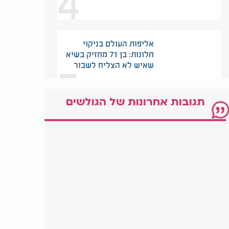
4
אליפות העולם בניקוי
חלונות: בן 71 מחזיק בשיא
5
שאיש לא הצליח לשבור
תגובות אחרונות של הגולשים
בלי שכנים ובלי רעש:
הבית המבודד שמוצע
6
למכירה בלב סקוטלנד
הרבי סירב לתת לו דולר -
20 שנה אחר כך כולם