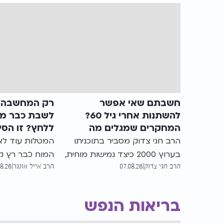
חשבתם שאי אפשר
רק המחשבה ע
להשתנות אחרי גיל 60?
לשבת כבר מכ
המחקרים שמגלים מה
ללחץ? זו הסי
באמת קורה למוח
הרב חגי צדוק מסביר בתוכניתו
המטלות עוד לא 
בערוץ 2000 כיצד גמישות מוחית,
המוח כבר רץ ק
הרב חגי צדוק
|
07.08.26
הרב אייל אונגר
|
08.26
חזרתיות ושינוי תגובה עשויים לסייע
שמחכה לעשות. 
בבניית דפוסים חדשים, ומדוע גם
המחשבה על הה
בגיל מבוגר אפשר לעבוד על
יוצרת תחושת הצ
בריאות הנפש
הרגלים ותכונות
להחזיר את השק
היום ברוגע | הר