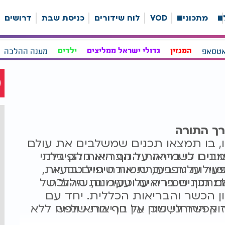
ה
מתכונים
VOD
לוח שידורים
כניסת שבת
דרושים
אטסאפ
המגזין
גדולי ישראל ממליצים
ילדים
מענה ההלכה
רך התורה
, בו תמצאו תכנים שמשלבים את עולם
ובים לשמירה על הבריאות הפיזית
ינים כי בריאות הגוף היא חלק בלתי
ור עליה בעזרת אורח חיים בריא
עילות גופנית, שיטות טיפול טבעיות,
.
זאת תוך שמירה על עקרונות ההלכה
מתכונים בריאים וטעימים, שילוב של
 הכשר והבריאות הכללית. יחד עם
ך אפשר לשמור על גוף בריא ונפש
ק הרוחני, שכן אין בריאות שלמה ללא