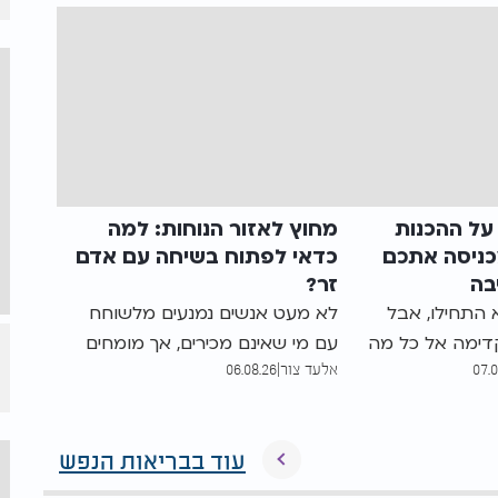
ל ההכנות
מחוץ לאזור הנוחות: למה
ניסה אתכם
כדאי לפתוח בשיחה עם אדם
בה
זר?
התחילו, אבל
לא מעט אנשים נמנעים מלשוחח
דימה אל כל מה
עם מי שאינם מכירים, אך מומחים
07.
אלעד צור
|
06.08.26
למה דווקא
מסבירים כי דווקא יציאה מאזור
כנות לשבת
הנוחות ויצירת קשר עם אנשים
פה, ואיך אפשר
חדשים עשויות לחזק את הביטחון
עוד בבריאות הנפש
ט ולעבור את
העצמי, להעניק תחושת שייכות
ב אייל אונגר ראש
ולהעשיר את החיים