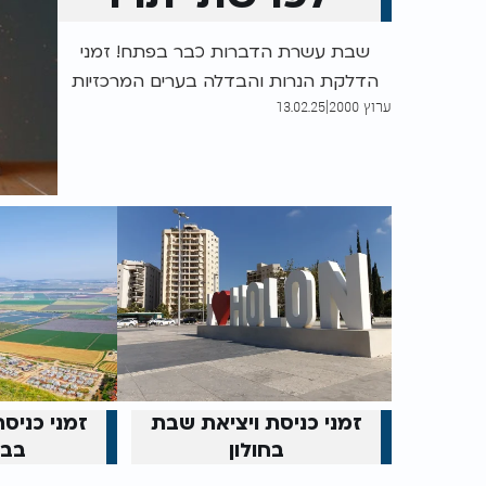
ה'תשפ"ה
שבת עשרת הדברות כבר בפתח! זמני
הדלקת הנרות והבדלה בערים המרכזיות
ערוץ 2000
|
13.02.25
בישראל - ירושלים, תל אביב, חיפה, בית
שמש ועוד. כל הפרטים בפנים
זמני כניסת ויציאת שבת
זמני כניס
בחולון
בבי