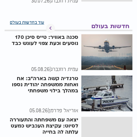
עמית רוזנברג
|
30.07.26
עוד בחדשות בעולם
חדשות בעולם
סכנה באוויר: טייס סיכן 170
נוסעים וכעת צפוי לעונש כבד
עמית רוזנברג
|
05.08.26
טרגדיה קשה בארה"ב: אח
ואחות ממשפחה יהודית נספו
במהלך בילוי משפחתי
אוריאל פדרמן
|
05.08.26
יצאה עם משפחתה והתעוררה
לסיוט: עקיצת העכביש כמעט
עלתה לה בחייה