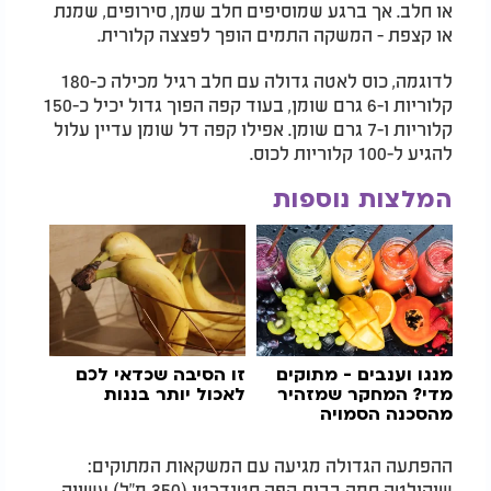
או חלב. אך ברגע שמוסיפים חלב שמן, סירופים, שמנת
או קצפת - המשקה התמים הופך לפצצה קלורית.
לדוגמה, כוס לאטה גדולה עם חלב רגיל מכילה כ-180
קלוריות ו-6 גרם שומן, בעוד קפה הפוך גדול יכיל כ-150
קלוריות ו-7 גרם שומן. אפילו קפה דל שומן עדיין עלול
להגיע ל-100 קלוריות לכוס.
המלצות נוספות
מנגו וענבים - מתוקים
זו הסיבה שכדאי לכם
מדי? המחקר שמזהיר
לאכול יותר בננות
מהסכנה הסמויה
בפירות הפופולריים
ההפתעה הגדולה מגיעה עם המשקאות המתוקים:
שוקולטה חמה בבית קפה סטנדרטי (350 מ"ל) עשויה