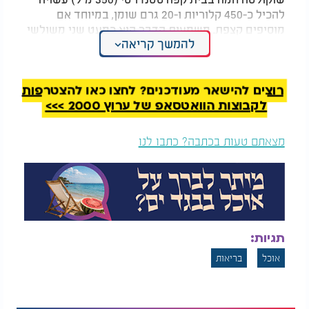
להכיל כ-450 קלוריות ו-20 גרם שומן, במיוחד אם
מוסיפים קצפת. משמעות הדבר היא כמעט שני משולשי
להמשך קריאה
פיצה. גם משקה מוקה יכול להגיע למעל 400 קלוריות,
בהתאם לכמות הסירופ והשוקולד.
ולא נשכח את האייס קפה - אהוב הקיץ. כוס גדולה
רוצים להישאר מעודכנים? לחצו כאן להצטרפות
עשויה להכיל 350 קלוריות ו-13 כפיות סוכר. גרסה
לקבוצות הוואטסאפ של ערוץ 2000 >>>
דיאטטית עם חלב דל שומן מורידה את הערכים לחצי,
אך עדיין מומלץ לשתות במתינות.
מצאתם טעות בכתבה? כתבו לנו
חלי ממן, מייסדת רשת תמיכה לאורח חיים בריא, אמרה
לישראל היום: "קפה יכול להיות חלק מתפריט בריא אם
מקפידים על איזון. העדיפו חלב דל שומן או חלב סויה,
ואל תתפתו לסירופים, קצפת וסוכר מיותר. לפעמים
ההבדל בין פינוק קטן למשולש
פיצה
- הוא רק בכוס
תגיות:
הקפה שלכם".
אוכל
בריאות