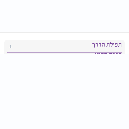
תפילת הדרך
ברכת המזון
יהדות
סידור תפילה
בריאות
חגים ומועדים