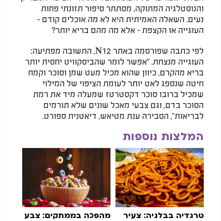
והנוסטלגיה המתוקה, מסתתר סיפור תזונתי פחות
נעים. השאלה האמיתית היא לא מה אוכלים קודם -
העוגייה או הקצפת - אלא מה מהם בריא יותר?
לפי כתבה שפורסמה באתר N12, התשובה מפתיעה:
העוגייה מנצחת. "אפשר לומר שהביסקוויט יחסית יותר
בריא מהקרם, כיוון שהוא מכיל מעט שמן וסוכר וקמח
חיטה שנספג לאט יותר לעומת הציפוי של המילוי
שמכיל ברובו סוכר דקסטרטז שמעלה מיד את רמת
הסוכר בדם, וגם צבעי מאכל שונים שלא תורמים
לבריאות", הסבירה ענת מטיאש, דיאטנית ספורט.
המלצות נוספות
טרגדיה בבלגיה: צעיר
מהפכה בממתקים: צבע