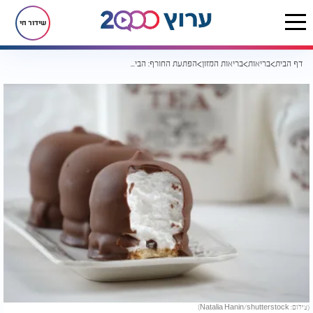
שידור חי
דף הבית
בריאות
בריאות המזון
הפתעת החורף: הביסקוויט בקרמבו בריא יותר מהקצפת
(צילום: Natalia Hanin/shutterstock)