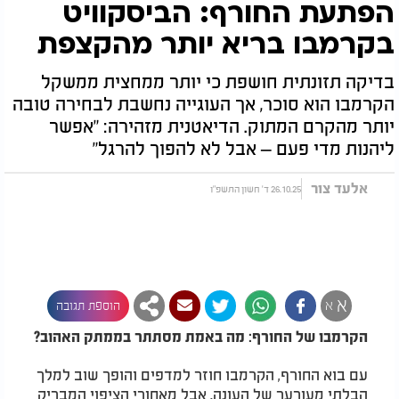
הפתעת החורף: הביסקוויט
בקרמבו בריא יותר מהקצפת
בדיקה תזונתית חושפת כי יותר ממחצית ממשקל
הקרמבו הוא סוכר, אך העוגייה נחשבת לבחירה טובה
יותר מהקרם המתוק. הדיאטנית מזהירה: "אפשר
ליהנות מדי פעם – אבל לא להפוך להרגל"
אלעד צור
26.10.25 ד' חשון התשפ"ו
א
א
הוספת תגובה
הקרמבו של החורף: מה באמת מסתתר בממתק האהוב?
עם בוא החורף, הקרמבו חוזר למדפים והופך שוב למלך
הבלתי מעורער של העונה. אבל מאחורי הציפוי המבריק