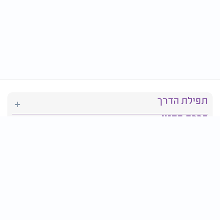
תפילת הדרך
ברכת המזון
יהדות
סידור תפילה
בריאות
חגים ומועדים