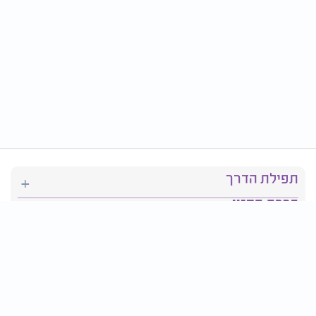
תפילת הדרך
ברכת המזון
יהדות
סידור תפילה
בריאות
חגים ומועדים