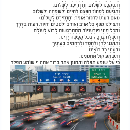
וְתִסְמְכֵנוּ לְשָלוֹם. וְתַדְרִיכֵנוּ לְשָלוֹם.
וְתַגִיעֵנוּ לִמְחוֹז חֶפְצֵנוּ לְחַיִּים וּלְשִמְחָה וּלְשָלוֹם
(ואם דעתו לחזור אומר: וְתַחְזִירֵנוּ לְשָלוֹם)
וְתַצִּילֵנוּ מִכַּף כָּל אוֹיֵב וְאוֹרֵב וְלִסְטִים וְחַיּוֹת רָעוֹת בַדֶּרֶךְ
וּמִכָּל מִינֵי פּוּרְעָנִיּוֹת הַמִתְרַגְּשוֹת לָבוֹא לָעוֹלָם
וְתִשְלַח בְּרָכָה בְּכל מַעֲשֵה יָדֵינוּ,
וְתִתְּנֵנוּ לְחֵן וּלְחֶסֶד וּלְרַחֲמִים בְעֵינֶיךָ
וּבְעֵינֵי כָל רוֹאֵינוּ
וְתִשְמַע קוֹל תַּחֲנוּנֵינוּ.
כִּי אֵל שוֹמֵעַ תְּפִלָּה וְתַחֲנוּן אַתָּה.בָּרוּךְ אַתָּה יְיָ שוֹמֵעַ תְּפִלָּה