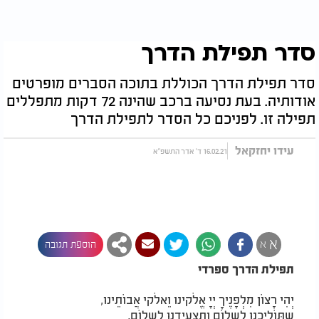
סדר תפילת הדרך
סדר תפילת הדרך הכוללת בתוכה הסברים מופרטים
אודותיה. בעת נסיעה ברכב שהינה 72 דקות מתפללים
תפילה זו. לפניכם כל הסדר לתפילת הדרך
עידו יחזקאל
16.02.21 ד' אדר התשפ"א
א
א
הוספת תגובה
תפילת הדרך ספרדי
יְהִי רָצוֹן מִלְפָנֶיךָ יְיָ אֱלֹקינוּ וֵאלֹקי אֲבוֹתֵינוּ,
שֶתּוֹלִיכֵנוּ לְשָלוֹם וְתַצְעִידֵנוּ לְשָלוֹם.