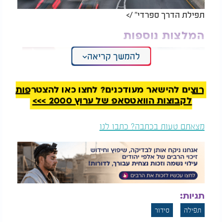
תפילת הדרך ספרדי" />
המלצות נוספות
להמשך קריאה
רוצים להישאר מעודכנים? לחצו כאן להצטרפות
לקבוצות הוואטסאפ של ערוץ 2000 >>>
תפילת הדרך לטיסה
תפילת הדרך בנוסח
שאמי - המסורת
מצאתם טעות בכתבה? כתבו לנו
ששומרת עלינו בכל
מסע
תפילת הדרך ספרד: תפילת הדרך ספרדי | הסוד של
תפילת הדרך:
תגיות:
תפילה
סידור