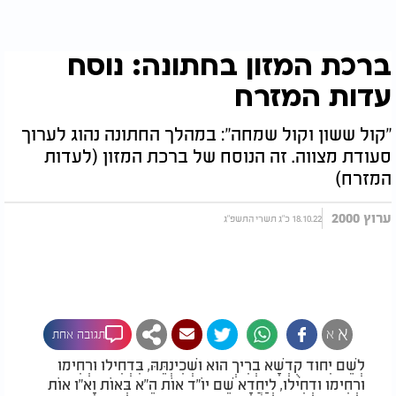
ברכת המזון בחתונה: נוסח
עדות המזרח
"קול ששון וקול שמחה": במהלך החתונה נהוג לערוך
סעודת מצווה. זה הנוסח של ברכת המזון (לעדות
המזרח)
ערוץ 2000
18.10.22 כ"ג תשרי התשפ"ג
א
א
תגובה אחת
לְשֵׁם יִחוּד קֻדְשָׁא בְרִיךְ הוּא וּשְׁכִינְתֵּהּ, בִּדְחִילוּ וּרְחִימוּ
וּרְחִימוּ וּדְחִילוּ, לְיַחֲדָא שֵׁם יוֹ"ד אוֹת הֵ"א בְּאוֹת וָא"ו אוֹת