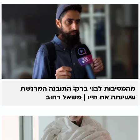
חוֹנֵן וּמַלְוֶה וְזַרְעוֹ לִבְרָכָה. מַה שֶּׁאָכַלְנוּ יִהְיֶה לְשָׂבְעָה, וּמַה
שֶּׁשָּׁתִינוּ יִהְיֶה לִרְפוּאָה, וּמַה שֶּׁהוֹתַרְנוּ יִהְיֶה לִבְרָכָה,
כְּדִכְתִיב: וַיִּתֵּן לִפְנֵיהֶם וַיֹּאכְלוּ וַיּוֹתִרוּ כִּדְבַר יְהֹוָה. בְּרוּכִים
אַתֶּם לַיהוָה עֹשֵׂה שָׁמַיִם וָאָרֶץ. בָּרוּךְ הַגֶּבֶר אֲשֶׁר יִבְטַח
בַּיהוָה וְהָיָה יְהֹוָה מִבְטַחוֹ. יְהֹוָה עֹז לְעַמּוֹ יִתֵּן יְהֹוָה יְבָרֵךְ אֶת
עַמּוֹ בַשָּׁלוֹם. עוֹשֶׂה שָׁלוֹם בִּמְרוֹמָיו הוּא בְרַחֲמָיו יַעֲשֶׂה
שָׁלוֹם עָלֵינוּ וְעַל כָּל עַמּוֹ יִשְׂרָאֵל וְאִמְרוּ אָמֵן
.
מהמסיבות לבני ברק: התובנה המרגשת
ששינתה את חייו | משאל רחוב