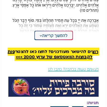
אֱלֹהִים אֱלֹהֵינוּ. יְבָרְכֵנוּ אֱלֹהִים וְיִירְאוּ אֹתוֹ כָּל אַפְסֵי אָרֶץ.
(תהלים סז)
אֲבָרְכָה אֶת יְיָ בְּכָל עֵת תָּמִיד תְּהִלָּתוֹ בְּפִי. סוֹף דָּבָר הַכֹּל
נִשְׁמָע אֶת הָאֱלֹהִים יְרָא וְאֶת מִצְוֹתָיו שְׁמוֹר כִּי זֶה כָּל
הָאָדָם. תְּהִלַּת יְיָ יְדַבֶּר פִּי וִיבָרֵךְ כָּל בָּשָׂר שֵׁם קָדְשׁוֹ
להמשך קריאה
לְעוֹלָם וָעֶד וַאֲנַחְנוּ נְבָרֵךְ יָהּ מֵעַתָּה וְעַד-עוֹלָם הַלְלוּיָהּ.
וַיְדַבֵּר אֵלַי זֶה הַשֻּׁלְחָן אֲשֶׁר לִפְנֵי יְיָ
.
אם מברכים בזימון המברך אומר: הַב לָן וְנִבְרִיךְ לְמַלְכָּא
רוצים להישאר מעודכנים? לחצו כאן להצטרפות
עִלָּאָה קַדִּישָׁא
:
לקבוצות הוואטסאפ של ערוץ 2000 >>>
המסובים עונים: שָׁמַיִם
:
המברך אומר: בִּרְשׁוּת מַלְכָּא עִלָּאָה קַדִּישָׁא
,
מצאתם טעות בכתבה? כתבו לנו
וּבִרְשׁוּת מוֹרַי וְרַבּוֹתַי וּבִרְשׁוּתְכֶם נְבָרֵך (בעשרה: אֱלֹהֵינוּ)
שֶׁאָכַלְנוּ מִשֶּׁלוֹ
:
המסובים עונים: בָּרוּךְ (בעשרה: אֱלֹהֵינוּ) שֶׁאָכַלְנוּ מִשֶּׁלוֹ
וּבְטוּבוֹ חָיִינוּ
:
א. ברכת הזן
תגיות: