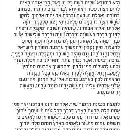
הֵ"א בְּיִחוּדָא שְׁלִים בְּשֵׁם כָּל-יִשְׂרָאֵל, הֲרֵי אֲנַחְנוּ בָּאִים
לְקַיֵּם מִצְוַת עֲשֵׂה דְאוֹרַיְתָא לְבָרֵךְ בִּרְכַּת הַמָּזוֹן, כַּכָּתוּב
בַּתּוֹרָה: וְאָכַלְתָּ וְשָׂבָעְתָּ וּבֵרַכְתָּ אֶת יְהֹוָה אֱלֹהֶיךָ, לְתַקֵּן
שֹׁרֶשׁ מִצְוָה זוֹ בְּמָקוֹם עֶלְיוֹן. וִיהִי רָצוֹן מִלְּפָנֶיךָ, יְהֹוָה
אֱלֹהֵינוּ וֵאלֹהֵי אֲבוֹתֵינוּ, שֶׁתִּהְיֶה חֲשׁוּבָה וּמְקֻבֶּלֶת וּרְצוּיָה
לְפָנֶיךָ בְּרָכָה רִאשׁוֹנָה וּבְרָכָה שְׁנִיָּה וּבְרָכָה שְׁלִישִׁית אֲשֶׁר
נְבָרֵךְ עַתָּה עַל הַמָּזוֹן. וְתִתֵּן לָנוּ כֹּחַ וִיכֹלֶת וְעֵזֶר וְסִיּוּעַ
לְהַעֲלוֹת מַיִּין נֻקְבִּין וּלְהַמְשִׁיךְ אַרְבַּעַת הַמּוֹחִין לְיִשְׂרָאֵל
וְרָחֵל [הַגְּדוֹלָה]. וְגַם תִּהְיֶה חֲשׁוּבָה וּמְקֻבֶּלֶת וּרְצוּיָה לְפָנֶיךָ,
בְּרָכָה רְבִיעִית אֲשֶׁר נְבָרֵךְ עַתָּה. וְתִתֵּן לָנוּ כֹּחַ וִיכֹלֶת וְעֵזֶר
וְסִיּוּעַ לְהַעֲלוֹת מַיִּין נֻקְבִּין, וּלְהַמְשִׁיךְ אַרְבַּעַת הַמּוֹחִין
לְיַעֲקֹב וְרָחֵל. וְיַעֲלֶה לְפָנֶיךָ כְּאִלּוּ כִוַּנּוּ בְּכָל-הַכַּוָּנוֹת
הָרְאוּיוֹת לְכַוֵּן בְּאַרְבַּע בְּרָכוֹת אֵלּוּ שֶׁל הַמָּזוֹן. וִיהִי נֹעַם
אֲדֹנָי אֱלֹהֵינוּ עָלֵינוּ. וּמַעֲשֵׂה יָדֵינוּ כּוֹנְנָה עָלֵינוּ, וּמַעֲשֵׂה
יָדֵינוּ כּוֹנְנֵהוּ
.
לַמְנַצֵּח בִּנְגִינֹת מִזְמוֹר שִׁיר. אֱלֹהִים יְחָנֵּנוּ וִיבָרְכֵנוּ יָאֵר פָּנָיו
אִתָּנוּ סֶלָה. לָדַעַת בָּאָרֶץ דַּרְכֶּךָ בְּכָל גּוֹיִם יְשׁוּעָתֶךָ. יוֹדוּךָ
עַמִּים אֱלֹהִים יוֹדוּךָ עַמִּים כֻּלָּם. יִשְׂמְחוּ וִירַנְּנוּ לְאֻמִּים כִּי
תִשְׁפֹּט עַמִּים מִישׁוֹר וּלְאֻמִּים בָּאָרֶץ תַּנְחֵם סֶלָה. יוֹדוּךָ
עַמִּים אֱלֹהִים יוֹדוּךָ עַמִּים כֻּלָּם. אֶרֶץ נָתְנָה יְבוּלָהּ יְבָרְכֵנוּ