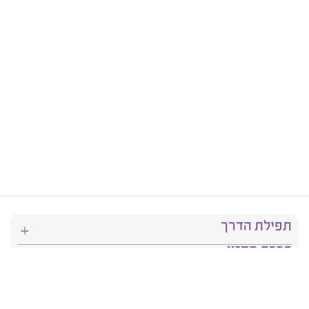
תפילת הדרך
ברכת המזון
יהדות
סידור תפילה