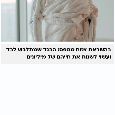
בהשראת צמח מטפס: הבגד שמתלבש לבד
ועשוי לשנות את חייהם של מיליונים
ברכת המזון חתונה: ברכת המזון לחתונה עדות המזרח |
למה חשוב להשאיר את השאריות על השולחן עד אחרי
ברכת המזון? צפו