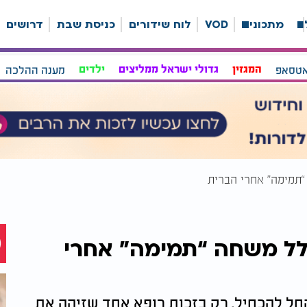
ה
מתכונים
VOD
לוח שידורים
כניסת שבת
דרושים
אטסאפ
המגזין
גדולי ישראל ממליצים
ילדים
מענה ההלכה
“תמימה” אחרי הברית
גלל משחה “תמימה” אחרי
החל להכחיל. רק בזכות רופא אחד שזיהה את