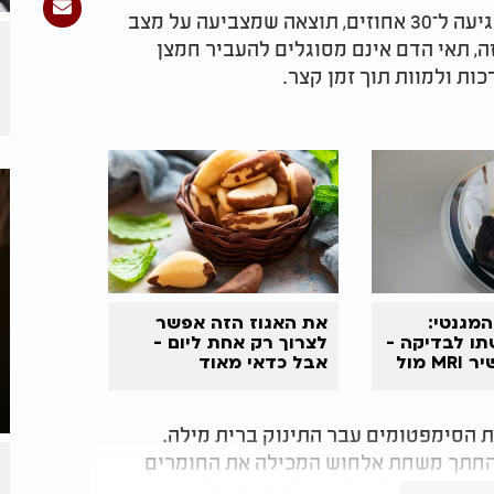
הבדיקה העלתה כי רמת המטהמוגלובין בדמו הגיעה ל־30 אחוזים, תוצאה שמצביעה על מצב
ה, תאי הדם אינם מסוגלים להעביר חמצן
ות ולמוות תוך זמן קצר.
מגנטי:
את האגוז הזה אפשר
תו לבדיקה -
לצרוך רק אחת ליום -
ונשאב למכשיר MRI מול
אבל כדאי מאוד
שתתרגלו
ת הסימפטומים עבר התינוק ברית מילה.
ר החתך משחת אלחוש המכילה את החומרים
 ככאלה שעלולים לגרום למיתהמוגלובינמיה