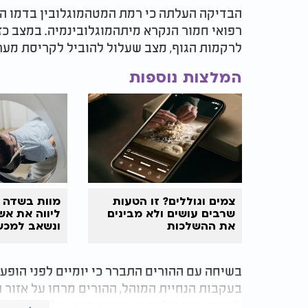
רפואי חמור הנקרא מיתהמוגלובינמיה. במצב כז
לרקמות הגוף, מצב שעלול להוביל לקריסת מערכ
המלצות נוספות
צמים וגוללים? זו הטעות
מוות בשדה ה
שרבים עושים ולא מבינים
ליווה את אש
את ההשלכות
עיניה
בשיחה עם ההורים התברר כי יומיים לפני הופע
בעקבות הנחיית המוהל, ההורים מרחו על אזו
לידוקאין ופרילוקאין. שני חומרים אלו ידועים