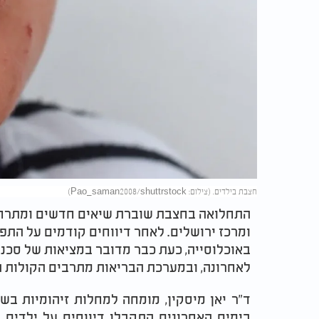
חצבת בילדים. (צילום: Pao_saman2008/shuttrstock)
התחלואה בחצבת שוברת שיאים חדשים ומתרח
ומרכז ירושלים. לאחר דיווחים קודמים על התפ
באוכלוסייה, כעת כבר מדובר במציאות של סכנ
לאחרונה, ובמערכת הבריאות מתרבים הקולות ה
ד"ר יאן מיסקין, מומחה למחלות זיהומיות בשי
בימים האחרונים התקבלו דיווחים על ילדים