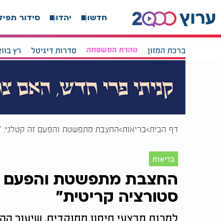
חדשות
יהדות
סידור תפיל
ברכת המזון
טהרת המשפחה
סדרות דיגיטל
רץ בוו
דף הבית
בריאות
החצבת מתפשטת והפעם זה קטלני: "י
בריאות
החצבת מתפשטת והפעם זה 
סטורציה קריטית"
למרות מבצעי חיסון ממוקדים, שיעור הה