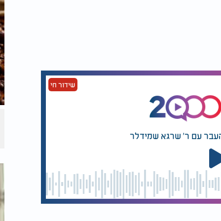
שידור חי
העבר עם ר' שרגא שמידלר