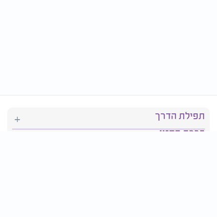
תפילת הדרך
ברכת המזון
יהדות
סידור תפילה
בריאות
חגים ומועדים