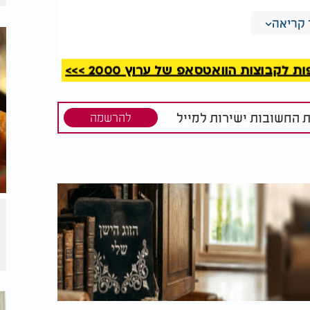
קריאה
חדרים? ד"ר נחמן לא מתחמק.
קבוצות הוואטסאפ של ערוץ 2000 >>>
ת החשובות ישירות למייל
להרשמה
כתמי שמש:
סוכרת בלי סימנים: 1 מכל
 ביניהם
2 חולים לא יודעים בכלל
על העור
שהם חולים
ות ממצא אפילו אם הוא קשה אני לא נמנע. יש
ורוצות לראות תמונה או סריקה. אחרות שואלות
הבין כמה הן באמת רוצות לדעת, ומכאן אנחנו