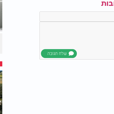
בות
ן מדגיש: "אין דבר כזה להתרגל. כל מקרה פוגש
ם ומלואו. ובתוך כל העשייה המדעית, אני זוכר
לה, שמחפשים תקווה בתוך ההריסות".