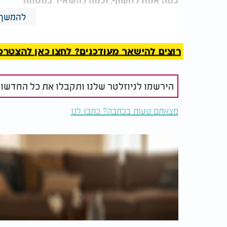
כמה אמת לחשוף, וכמה להשאיר במסתור
להמשך 
עד כמה ניתן לשתף בפרטים, ומה נשמר בחדרי 
המלצות נוספות
רוצים להישאר מעודכנים? לחצו כאן להצטרפות ל
הירשמו לניוזלטר שלנו ותקבלו את כל החדשו
מצאתם טעות בכתבה? כתבו לנו
למה הפירות נרקבים מהר
נמשים מול 
ואיך עוצרים את זה בקלות?
כיצד להבחין
וכיצד להגן 
"אני שקוף ככל האפשר. אם משפחה מבקשת לרא
משפחות שרוצות להבין הכל, עד הרגע האחרון, 
שאלה ושותקות. כל מקרה לגופו. אני מנסה ל
מתקדמים יחד".