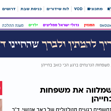
ה
מתכונים
VOD
לוח שידורים
כניסת שבת
דרושים
אטסאפ
המגזין
גדולי ישראל ממליצים
ילדים
מענה ההלכה
 משפחות הנרצחים ברגע הכי כואב בחייהן
 שמלווה את משפחות
חייהן
חשפים רגעים מטלטלים של כאב אנושי. ד"ר