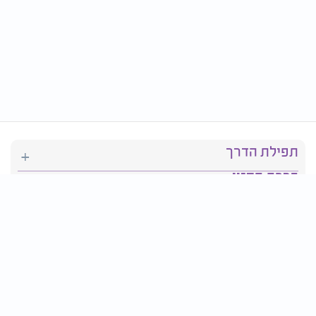
תפילת הדרך
ברכת המזון
יהדות
סידור תפילה
בריאות
חגים ומועדים