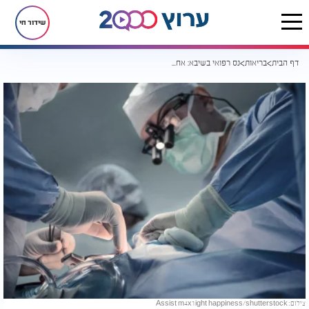
שידור חי
דף הבית
בריאות
נס רפואי בשיבא: אחרי לב מלאכותי - עבר בהצלחה השתלת לב אנושי
צילום: Assist m4x1ight happiness/shutterstock