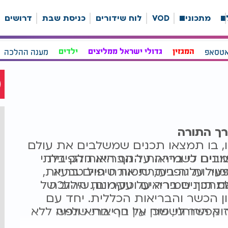
ה
מתכונים
VOD
לוח שידורים
כניסת שבת
דרושים
אטסאפ
המגזין
גדולי ישראל ממליצים
ילדים
מענה ההלכה
רך התורה
, בו תמצאו תכנים שמשלבים את עולם
ובים לשמירה על הבריאות הפיזית
ינים כי בריאות הגוף היא חלק בלתי
ור עליה בעזרת אורח חיים בריא
עילות גופנית, שיטות טיפול טבעיות,
.
זאת תוך שמירה על עקרונות ההלכה
מתכונים בריאים וטעימים, שילוב של
 הכשר והבריאות הכללית. יחד עם
ך אפשר לשמור על גוף בריא ונפש
ק הרוחני, שכן אין בריאות שלמה ללא