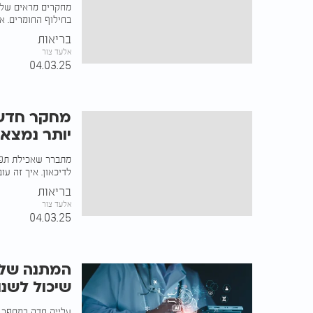
מחקרים מראים שללכ
בחילוף החומרים. אז
בריאות
אלעד צור
04.03.25
מחקר חדש 
יותר נמצא
מתברר שאכילת תפוז
לדיכאון. איך זה עו
בריאות
אלעד צור
04.03.25
המתנה של ח
שיכול לשנו
עלייה חדה במספר ה