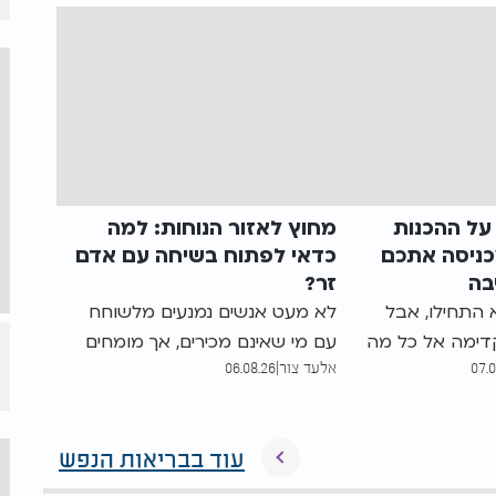
ל ההכנות
מחוץ לאזור הנוחות: למה
ניסה אתכם
כדאי לפתוח בשיחה עם אדם
בה
זר?
התחילו, אבל
לא מעט אנשים נמנעים מלשוחח
דימה אל כל מה
עם מי שאינם מכירים, אך מומחים
07.
אלעד צור
|
06.08.26
למה דווקא
מסבירים כי דווקא יציאה מאזור
כנות לשבת
הנוחות ויצירת קשר עם אנשים
פה, ואיך אפשר
חדשים עשויות לחזק את הביטחון
עוד בבריאות הנפש
ט ולעבור את
העצמי, להעניק תחושת שייכות
ב אייל אונגר ראש
ולהעשיר את החיים