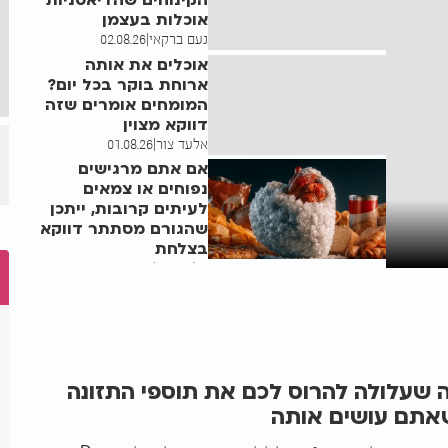
הקינוחים שהדיאטניות
אוכלות בעצמן
נעם ברקאי
|
02.08.26
אוכלים את אותה
ארוחת בוקר בכל יום?
המומחים אומרים שזה
דווקא מצוין
אלעד צור
|
01.08.26
אם אתם מרגישים
נפוחים או צמאים
לעיתים קרובות, ייתכן
שהגורם מסתתר דווקא
בצלחת
אלעד צור
|
29.07.26
 שעלולה להרוס לכם את תוספי התזונה
שאתם עושים אותה