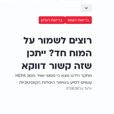
בריאות הנפש
בריאות המזון
רוצים לשמור על
המוח חד? ייתכן
שזה קשור דווקא
לאוויר שאתם
מחקר חדש מצא כי מסנני אוויר מסוג HEPA
עשויים לסייע בשיפור היכולות הקוגניטיביות
נושמים
אלעד צור
|
07.08.26
בקרב בני 40 ומעלה. החוקרים מדגישים כי
יש צורך במחקרים נוספים, אך ממליצים
לשקול את השימוש בהם באזורים הסובלים
מזיהום אוויר