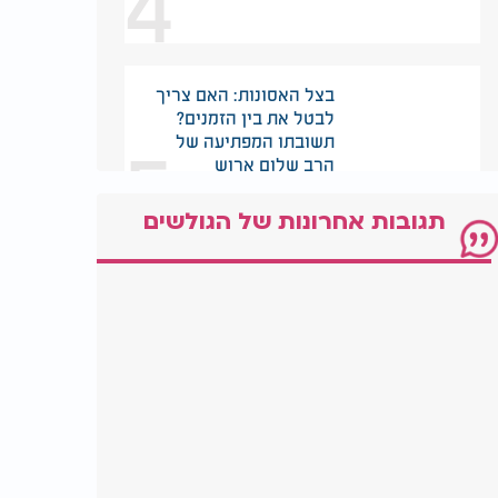
4
בצל האסונות: האם צריך
לבטל את בין הזמנים?
5
תשובתו המפתיעה של
הרב שלום ארוש
תגובות אחרונות של הגולשים
הרבי סירב לתת לו דולר -
20 שנה אחר כך כולם
6
הבינו למה
אליפות העולם בניקוי
חלונות: בן 71 מחזיק בשיא