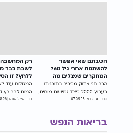
חשבתם שאי אפשר
רק המחשבה ע
להשתנות אחרי גיל 60?
לשבת כבר מכ
המחקרים שמגלים מה
ללחץ? זו הסי
באמת קורה למוח
הרב חגי צדוק מסביר בתוכניתו
המטלות עוד לא 
בערוץ 2000 כיצד גמישות מוחית,
המוח כבר רץ ק
הרב חגי צדוק
|
07.08.26
הרב אייל אונגר
|
08.26
חזרתיות ושינוי תגובה עשויים לסייע
שמחכה לעשות. 
בבניית דפוסים חדשים, ומדוע גם
המחשבה על הה
בגיל מבוגר אפשר לעבוד על
יוצרת תחושת הצ
בריאות הנפש
הרגלים ותכונות
להחזיר את השק
היום ברוגע | הר