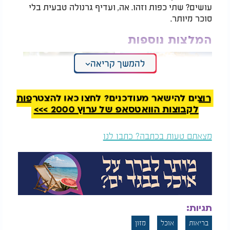
עושים? שתי כפות וזהו. אה, ועדיף גרנולה טבעית בלי
סוכר מיותר.
המלצות נוספות
להמשך קריאה
רוצים להישאר מעודכנים? לחצו כאן להצטרפות
לקבוצות הוואטסאפ של ערוץ 2000 >>>
טרגדיה בבלגיה: צעיר
לא רק מים: 5 משקאות
התמוטט ומצא את מותו
מפתיעים שיעזרו לכם
מצאתם טעות בכתבה? כתבו לנו
- לאחר שאכל פסטה
לעבור את הקיץ בלי
שהושארה חמישה ימים
כאבי ראש ועייפות
על השיש
ממרח עגבניות מיובשות - לא רק עגבנייה
אתם חושבים שזה ירק - אבל בפועל זה עגבנייה
שהורידו לה את המים, הוסיפו שמן, והרבה ממנו. כפית
קטנה? 80-100 קלוריות. כריך מלחם קל הופך לבומבה
תגיות:
של 500 קלוריות. הפתרון? לבדוק רכיבים, להכין בבית
עם קצת שמן.
בריאות
אוכל
מזון