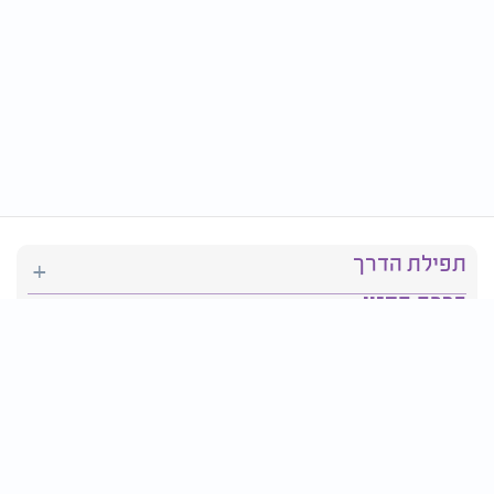
תפילת הדרך
ברכת המזון
יהדות
סידור תפילה
בריאות
חגים ומועדים