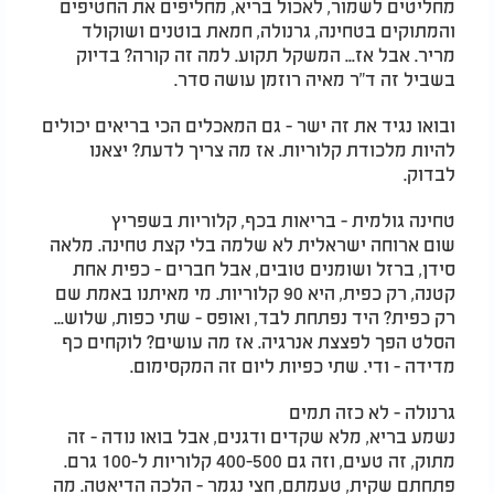
מחליטים לשמור, לאכול בריא, מחליפים את החטיפים
והמתוקים בטחינה, גרנולה, חמאת בוטנים ושוקולד
מריר. אבל אז... המשקל תקוע. למה זה קורה? בדיוק
בשביל זה ד"ר מאיה רוזמן עושה סדר.
ובואו נגיד את זה ישר - גם המאכלים הכי בריאים יכולים
להיות מלכודת קלוריות. אז מה צריך לדעת? יצאנו
לבדוק.
טחינה גולמית - בריאות בכף, קלוריות בשפריץ
שום ארוחה ישראלית לא שלמה בלי קצת טחינה. מלאה
סידן, ברזל ושומנים טובים, אבל חברים - כפית אחת
קטנה, רק כפית, היא 90 קלוריות. מי מאיתנו באמת שם
רק כפית? היד נפתחת לבד, ואופס - שתי כפות, שלוש...
הסלט הפך לפצצת אנרגיה. אז מה עושים? לוקחים כף
מדידה - ודי. שתי כפיות ליום זה המקסימום.
גרנולה - לא כזה תמים
נשמע בריא, מלא שקדים ודגנים, אבל בואו נודה - זה
מתוק, זה טעים, וזה גם 400-500 קלוריות ל-100 גרם.
פתחתם שקית, טעמתם, חצי נגמר - הלכה הדיאטה. מה