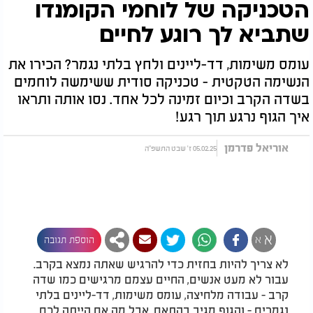
הטכניקה של לוחמי הקומנדו
שתביא לך רוגע לחיים
עומס משימות, דד-ליינים ולחץ בלתי נגמר? הכירו את
הנשימה הטקטית - טכניקה סודית ששימשה לוחמים
בשדה הקרב וכיום זמינה לכל אחד. נסו אותה ותראו
איך הגוף נרגע תוך רגע!
אוריאל פדרמן
05.02.25 ז' שבט התשפ"ה
א
א
הוספת תגובה
לא צריך להיות בחזית כדי להרגיש שאתה נמצא בקרב.
עבור לא מעט אנשים, החיים עצמם מרגישים כמו שדה
קרב - עבודה מלחיצה, עומס משימות, דד-ליינים בלתי
נגמרים - והגוף מגיב בהתאם. אבל מה אם הייתה לכם