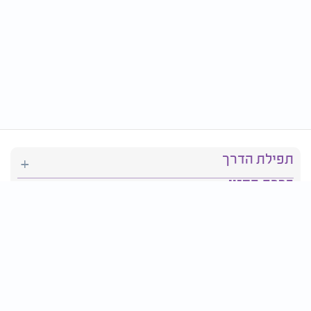
תפילת הדרך
ברכת המזון
יהדות
סידור תפילה
בריאות
חגים ומועדים