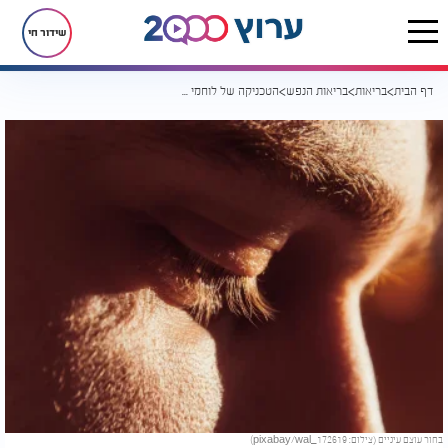
שידור חי
דף הבית
בריאות
בריאות הנפש
הטכניקה של לוחמי הקומנדו שתביא לך רוגע לחיים
בחור עוצם עיניים (צילום: pixabay/wal_172619)