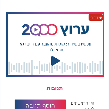
ובטוחה לחלוטין."
אז בפעם הבאה שאתם מרגישים את הדופק עולה, נסו
לעצור לרגע - וקחו נשימה טקטית. הגוף שלכם יודה לכ
שידור חי
עכשיו בשידור: קולות מהעבר עם ר' שרגא
שמידלר
תגובות
היו הראשונים
הוסף תגובה
להגיב