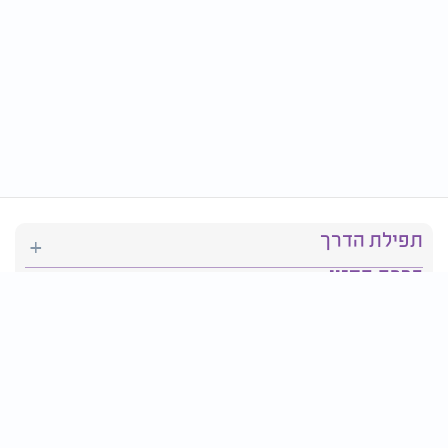
תפילת הדרך
ברכת המזון
יהדות
סידור תפילה
בריאות
חגים ומועדים