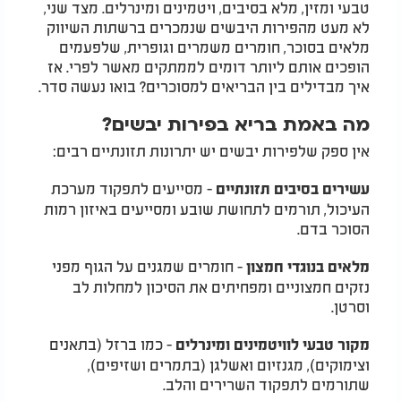
טבעי ומזין, מלא בסיבים, ויטמינים ומינרלים. מצד שני,
לא מעט מהפירות היבשים שנמכרים ברשתות השיווק
מלאים בסוכר, חומרים משמרים וגופרית, שלפעמים
הופכים אותם ליותר דומים לממתקים מאשר לפרי. אז
איך מבדילים בין הבריאים למסוכרים? בואו נעשה סדר.
מה באמת בריא בפירות יבשים?
אין ספק שלפירות יבשים יש יתרונות תזונתיים רבים:
- מסייעים לתפקוד מערכת
עשירים בסיבים תזונתיים
העיכול, תורמים לתחושת שובע ומסייעים באיזון רמות
הסוכר בדם.
- חומרים שמגנים על הגוף מפני
מלאים בנוגדי חמצון
נזקים חמצוניים ומפחיתים את הסיכון למחלות לב
וסרטן.
- כמו ברזל (בתאנים
מקור טבעי לוויטמינים ומינרלים
וצימוקים), מגנזיום ואשלגן (בתמרים ושזיפים),
שתורמים לתפקוד השרירים והלב.