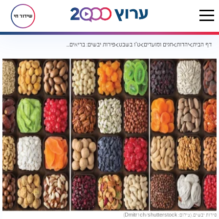
שידור חי
דף הבית
יהדות
חגים ומועדים
ט"ו בשבט
פירות יבשים: בריאים או סכנה נסתרת? כל מה שצריך לדעת לקראת ט"ו בשבט
פירות יבשים. (צילום: Dmitr1ch/shutterstock)