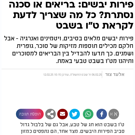
פירות יבשים: בריאים או סכנה
נסתרת? כל מה שצריך לדעת
לקראת ט"ו בשבט
פירות יבשים מלאים בסיבים, ויטמינים ואנרגיה - אבל
חלקם מכילים תוספות מזיקות של סוכר, גופרית
ושמנים. כך תדעו להבדיל בין הבריאים למסוכרים
ותיהנו מט"ו בשבט טבעי באמת.
אלעד צור
06.02.25 ח' שבט התשפ"ה, עודכן 10:15 12.02.25
א
א
הוספת תגובה
ט"ו בשבט הוא חג של טבע, אבל גם של בלבול גדול
סביב הפירות היבשים. מצד אחד, הם נתפסים כמזון