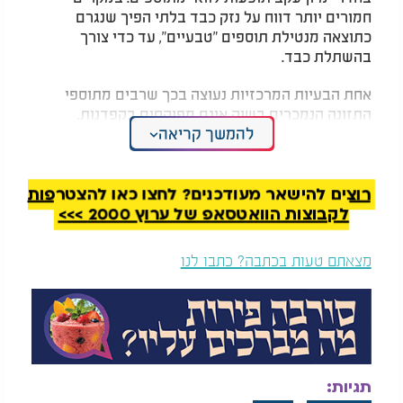
חמורים יותר דווח על נזק כבד בלתי הפיך שנגרם
כתוצאה מנטילת תוספים "טבעיים", עד כדי צורך
בהשתלת כבד.
אחת הבעיות המרכזיות נעוצה בכך שרבים מתוספי
התזונה הנמכרים בשוק אינם מפוקחים בקפדנות.
להמשך קריאה
מחקרים הראו כי חלק מהמוצרים אינם מכילים כלל את
המרכיבים שמופיעים על גבי האריזה, ולעיתים אף
מכילים חומרים מסוכנים או שאריות של תרופות מרשם.
מצב זה חושף את הצרכנים לסכנות חמורות, במיוחד
רוצים להישאר מעודכנים? לחצו כאן להצטרפות
כאשר מדובר בצריכה יומיומית לאורך זמן.
לקבוצות הוואטסאפ של ערוץ 2000 >>>
חשוב להבין כי ויטמינים ומינרלים אמנם חיוניים לגוף,
מצאתם טעות בכתבה? כתבו לנו
אך עודף מהם עלול להיות מסוכן. למשל, נטילה מוגזמת
של ויטמין A עלולה לגרום לפגיעה בכבד; צריכת יתר
של ויטמין D עלולה לגרום להצטברות סידן בכלי הדם;
וברזל בכמות מופרזת עלול לגרום להרעלה. גם תוספים
צמחיים כמו כורכומין, מיצוי תה ירוק ואשווגנדה,
שנחשבים פופולריים, עלולים לגרום לנזקים, במיוחד
תגיות:
לכבד, אם נלקחים בצורה לא מבוקרת.