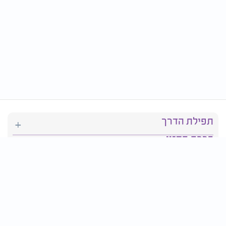
תפילת הדרך
ברכת המזון
יהדות
סידור תפילה
בריאות
חגים ומועדים