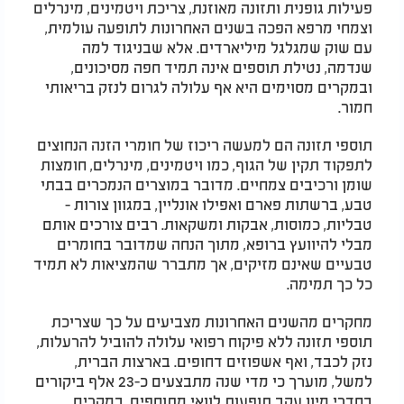
פעילות גופנית ותזונה מאוזנת, צריכת ויטמינים, מינרלים
וצמחי מרפא הפכה בשנים האחרונות לתופעה עולמית,
עם שוק שמגלגל מיליארדים. אלא שבניגוד למה
שנדמה, נטילת תוספים אינה תמיד חפה מסיכונים,
ובמקרים מסוימים היא אף עלולה לגרום לנזק בריאותי
חמור.
תוספי תזונה הם למעשה ריכוז של חומרי הזנה הנחוצים
לתפקוד תקין של הגוף, כמו ויטמינים, מינרלים, חומצות
שומן ורכיבים צמחיים. מדובר במוצרים הנמכרים בבתי
טבע, ברשתות פארם ואפילו אונליין, במגוון צורות -
טבליות, כמוסות, אבקות ומשקאות. רבים צורכים אותם
מבלי להיוועץ ברופא, מתוך הנחה שמדובר בחומרים
טבעיים שאינם מזיקים, אך מתברר שהמציאות לא תמיד
כל כך תמימה.
מחקרים מהשנים האחרונות מצביעים על כך שצריכת
תוספי תזונה ללא פיקוח רפואי עלולה להוביל להרעלות,
נזק לכבד, ואף אשפוזים דחופים. בארצות הברית,
למשל, מוערך כי מדי שנה מתבצעים כ-23 אלף ביקורים
בחדרי מיון עקב תופעות לוואי מתוספים. במקרים