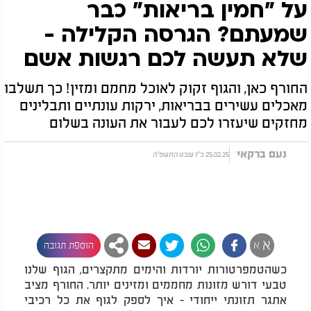
על "חמין בריאות" כבר
שמעתם? הגרסה הקלילה -
שלא תעשה לכם רגשות אשם
החורף כאן, והגוף זקוק לאוכל מחמם ומזין! כך תשלבו
מאכלים עשירים בבריאות, ירקות עונתיים ותבלינים
מחזקים שיעזרו לכם לעבור את העונה בשלום
נעם ברקאי
25.02.25 כ"ז שבט התשפ"ה
א
א
הוספת תגובה
כשהטמפרטורות יורדות והימים מתקצרים, הגוף שלנו
טבעי דורש מזונות מחממים ומזינים יותר. החורף מציב
אתגר תזונתי ייחודי - איך לספק לגוף את כל רכיבי