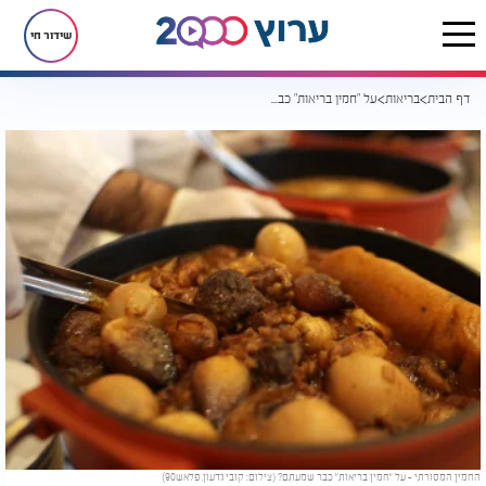
שידור חי
דף הבית
בריאות
על "חמין בריאות" כבר שמעתם? הגרסה הקלילה - שלא תעשה לכם רגשות אשם
החמין המסורתי – על "חמין בריאות" כבר שמעתם? (צילום: קובי גדעון, פלאש90)