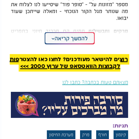
מספר "מזונות על" - "סופר פוד" שיסייעו לנו לצלוח את
מה שנותר מגל הקור הנוכחי - ומאלה שייתכן שעוד
יבואו.
חמים הם מרכיב חיוני בתפריט
מרקים ותבשילים
להמשך קריאה
החורף. הם לא רק מחממים, אלא גם מספקים הזדמנות
מצוינת לשלב מגוון ירקות, קטניות ודגנים מלאים
בארוחה אחת.
רוצים להישאר מעודכנים? לחצו כאן להצטרפות
המלצות נוספות
לקבוצות הוואטסאפ של ערוץ 2000 >>>
מצאתם טעות בכתבה? כתבו לנו
זה מה שיקרה לכם אם
אזהרת בריאות: חיידק
תאכלו תפוח ביום
ליסטריה במוצר הקפוא
תגיות:
- היבואן קורא להחזר
מיידי
קינמון
חורף
מרק
מערכת החיסון