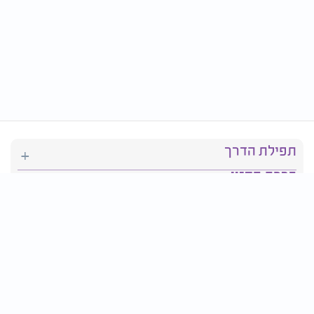
תפילת הדרך
ברכת המזון
יהדות
סידור תפילה
בריאות
חגים ומועדים