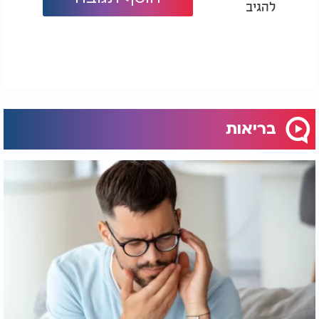
להגיב
אחד מירקות-העל העשירים בוויטמין C, סידן
ברוקולי:
וחומרים נוגדי סרטן.
מקור עשיר לבטא-קרוטן וויטמינים מקבוצה B,
דלעת:
המסייעים במצב רוח טוב.
מכילים אליצין, חומר בעל תכונות
כרישה ובצל:
אנטי-בקטריאליות ואנטי-ויראליות המסייע במניעת
הצטננות.
עשיר בחומצה פולית, מנגן וברזל. מחקרים מראים
סלק:
בריאות
שהוא עשוי לשפר את זרימת הדם ולהוריד לחץ דם.
גם פירות החורף אולי פחות מגוונים מפירות הקיץ, אך
הם נפלאים לא פחות ואף יותר - מבחינה תזונתית.
מעל כולם הם כמובן,
תפוזים, קלמנטינות
ההדרים:
ואשכוליות הם מקורות מצוינים לוויטמין C, החיוני
למערכת החיסון.
עשיר בנוגדי חמצון, ויטמין C ותרכובות
רימון:
המסייעות בהפחתת דלקת.
"תפוח אחד ביום ירחיק את הרופא" אינו רק פתגם
תפוח:
- תפוחים מכילים קוורצטין, פוליפנול בעל תכונות