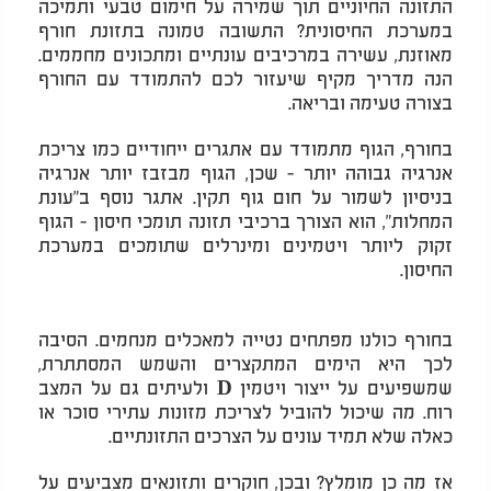
התזונה החיוניים תוך שמירה על חימום טבעי ותמיכה
במערכת החיסונית? התשובה טמונה בתזונת חורף
מאוזנת, עשירה במרכיבים עונתיים ומתכונים מחממים.
הנה מדריך מקיף שיעזור לכם להתמודד עם החורף
בצורה טעימה ובריאה.
בחורף, הגוף מתמודד עם אתגרים ייחודיים כמו צריכת
אנרגיה גבוהה יותר - שכן, הגוף מבזבז יותר אנרגיה
בניסיון לשמור על חום גוף תקין. אתגר נוסף ב"עונת
המחלות", הוא הצורך ברכיבי תזונה תומכי חיסון - הגוף
זקוק ליותר ויטמינים ומינרלים שתומכים במערכת
החיסון.
בחורף כולנו מפתחים נטייה למאכלים מנחמים. הסיבה
לכך היא הימים המתקצרים והשמש המסתתרת,
שמשפיעים על ייצור ויטמין D ולעיתים גם על המצב
רוח. מה שיכול להוביל לצריכת מזונות עתירי סוכר או
כאלה שלא תמיד עונים על הצרכים התזונתיים.
אז מה כן מומלץ? ובכן, חוקרים ותזונאים מצביעים על