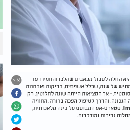
ר בתו הבכורה של נעם אלון הייתה בת 14, היא החלה לסבול מכאבים שהלכו והחמירו עד
א
א
תיש של שנה, שכלל אשפוזים, בדיקות ואבחנות
ומטית - אך המציאות הייתה שונה לחלוטין. רק
הנכונה, והדרך לטיפול הפכה ברורה. החוויה
המטלטלת הזו הובילה את אלון להקים את Impilo, סטארט-אפ המבוסס על בינה מלאכותית,
לות נדירות ומורכבות.