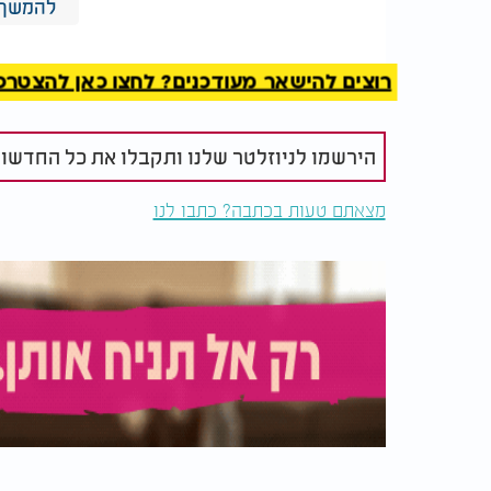
Impilo כבר החלה בפיילוט בשיתוף עם קו
להמשך 
לזהות שלוש מחלות נדירות - תסמונת פראדר-ויל
משנה מוקדם מהאבחון הרפואי המקובל. בשלב 
רוצים להישאר מעודכנים? לחצו כאן להצטרפות ל
לזיהוי מחלות נוספות ולהוכיח את יעילותה על א
פריצת דרך בינלאומית
הירשמו לניוזלטר שלנו ותקבלו את כל החדשו
מצאתם טעות בכתבה? כתבו לנו
Health Academy, יוזמה בריטית
הבריאות הבריטית. האקדמיה מסייעת לסטארט-
של המערכת הרפואית בבריטניה, ומעניקה להם 
חזון לעתיד: קיצור זמן האבחון
במחלות נדירות ברחבי העולם. השאיפה היא ל
לכדי שנה-שנתיים בלבד, ולהביא לשיפור משמעו
של מערכת הבריאות.