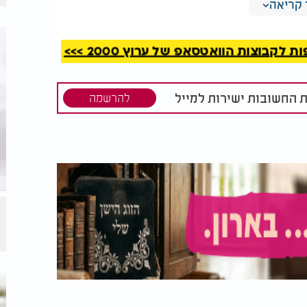
פת חולים לאומית, שבמסגרתו הצליחה המערכת
קריאה
י, טרשת גבשושית ותסמונת די-ג'ורג' - יותר
הבא, החברה מתכננת להרחיב את יכולותיה
קבוצות הוואטסאפ של ערוץ 2000 >>>
וכלוסיות רחבות יותר.
ת החשובות ישירות למייל
להרשמה
בחודש הקרוב יצטרף אלון למשלחת ישראלית מיוחדת ללונדון במסגרת The Dangoor
-ישראלית שמטרתה לחבר בין חדשנות טכנולוגית למערכת
אפים ישראליים להבין את האתגרים והצרכים
הזדמנות להיכנס לשוק הבריאות הבינלאומי.
אלון וצוותו מציבים יעד שאפתני: בתוך שנתיים, Impilo תוכל לתת מענה ל-80% מהחולים
צמצם את משך האבחון מממוצע של שבע שנים
תי הן באיכות חייהם של החולים והן ביעילותה