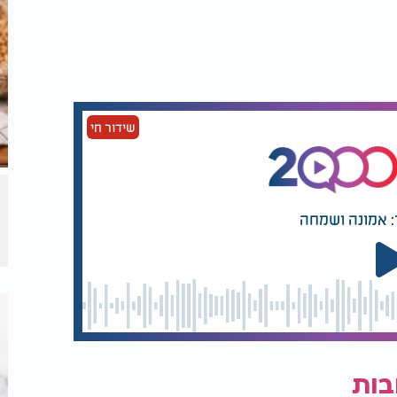
שידור חי
: אמונה ושמחה
בות