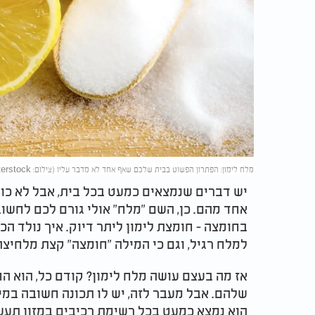
מלח לימון: הפתרון הפשוט בבית שלכם שאף אחד לא מדבר עליו (צילום: SrideeStudior/shutterstock/בינה מלאכותית)
יש דברים שנמצאים כמעט בכל בית, אבל לא כול
אחד מהם. כן, השם "מלח" אולי גורם לכם לחשו
בחומצה - חומצת לימון ליתר דיוק. איך נולד הכ
למלח רגיל, וגם כי המילה "חומצה" קצת מלחיצה
אז מה בעצם עושה מלח לימון? קודם כל, הוא 
שלהם. אבל מעבר לזה, יש לו תכונה חשובה במיוח
הוא נמצא כמעט בכל רשימת רכיבים במזון תעש