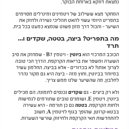
נמצאת דווקא בארוחת הבוקר.
המחקר מצא ששילוב של ויטמינים ומינרלים מסוימים
בתפריט היומי עשוי להאט תהליכי נשירה ולחזק את
השיער - והכול דרך מזון פשוט שנמצא כמעט בכל בית.
מה בתפריט? ביצה, בטטה, שקדים ו...
תרד
הכוכב המרכזי הוא
- ויטמין B7 - שמחזק את סיב
ביוטין
השערה ומשפר את בריאות הקרקפת. הדרך הכי טובה
לצרוך אותו? לא בכדורים - אלא בביצה. החלמון עשיר
במיוחד בביוטין, וחוץ מזה - ביצה היא גם מקור נהדר
לחלבון, מה שהשיער שלנו ממש צריך.
ולא רק ביצים - גם
נכנסים לתמונה. הם מכילים
שקדים
ביוטין, ויטמין E, ושומנים טובים שתורמים לגמישות
ולחות הקרקפת.
גם כן תורמת - היא עשירה
בטטה
בבטא-קרוטן, שהופך בגוף לויטמין A, חשוב
להתחדשות תאי הקרקפת ולחיזוק שורשי השערות.