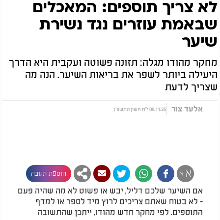
לא צריך תוספים: המאכלים
שבאמת עוזרים נגד נשירת
שיער
מחקר מהודו מגלה: תזונה פשוטה ועקבית היא הדרך
היעילה ביותר לשפר את בריאות השיער. הנה מה
שצריך לדעת
אלעד צור
09.11.25 י"ח חשון התשפ"ו
א
א
הוספת תגובה
אם השיער שלכם דליל, יבש או פשוט לא מה שהיה פעם
- לא בטוח שאתם צריכים לרוץ מיד לספר או למדף
התוספים. לפי מחקר חדש מהודו, ייתכן שהתשובה