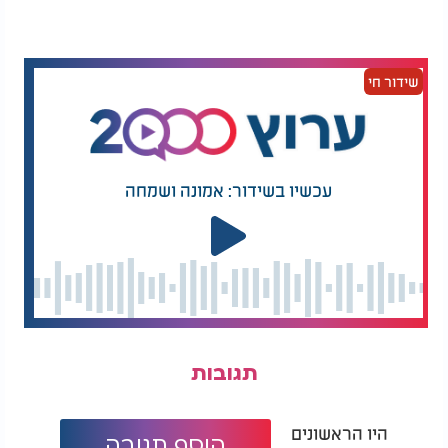
מתי רואים תוצאות? לא מייד - אבל
בטוח
החוקרים ממליצים להכניס את המזונות האלה לתפריט
שידור חי
כמה פעמים בשבוע, ולתת לגוף בערך חודשיים-שלושה
כדי לראות שינוי אמיתי. כמובן, גם שינה מספקת, שתייה
מרובה וניהול מתחים תורמים לתוצאה.
בסופו של דבר, כמו כל דבר טוב - צריך סבלנות. אבל
עכשיו בשידור: אמונה ושמחה
שינוי תזונתי נכון יכול להיות המפתח לשיער בריא, חזק
ומלא יותר - בלי קסמים, פשוט עם אוכל טוב.
תגובות
היו הראשונים
הוסף תגובה