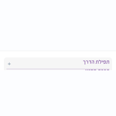
תפילת הדרך
ברכת המזון
יהדות
סידור תפילה
בריאות
חגים ומועדים