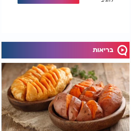
תקינים?
כי אין לנו כסף"
הקול הישראלי: מורכבות ולא פסילה
דוקטור עודד יעקבי מהמכון לשיכוך כאב בבית החולים
שיבא מסביר כי מדובר במחקר מטא אנליטי שנועד
לחזק את התוקף הסטטיסטי באמצעות שילוב תוצאות
ממספר מחקרים נפרדים. עם זאת הוא מציין כי יש
בריאות
מגבלות מתודולוגיות שחשוב להביא בחשבון.
"כשהמטופלים מגיעים
ממחקרים שונים באוכלוסיות
שונות ומדדים מגוונים קשה
לייצר מסקנה אחידה" אמר
דוקטור יעקבי. "טרמדול נחשב
לתרופה בטוחה יחסית לשימוש
קצר טווח וככזו היא מקובלת
לטיפול נקודתי לא כרוני".