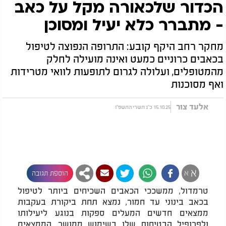
הכדור שלכאורה מקל על כאב
- מתברר כלא יעיל ומסוכן
מחקר רחב היקף קובע: התרופה הנפוצה לטיפול
בכאבים כרוניים כמעט ואינה מועילה לחלק
מהמטופלים, ועלולה לגרום לתופעות לוואי מטרידות
ואף מסוכנות
אלעד צור
15.10.25 כ"ג תשרי התשפ"ו
א
א
הוספת תגובה
טרמדול, ממשככי הכאבים השכיחים ביותר לטיפול
בכאב בינוני עד חמור, נמצא תחת ביקורת בעקבות
ממצאים חדשים המעלים ספקות בנוגע ליעילותו
ולפרופיל הבטיחות שלו בשימוש ממושך. הממצאים