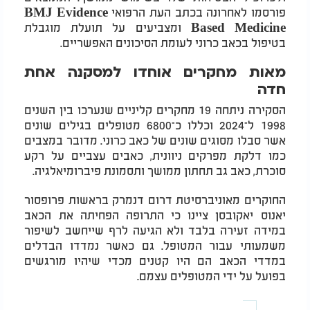
פורסמו לאחרונה בכתב העת הרפואי BMJ Evidence
Based Medicine ומצביעים על תועלת מוגבלת
בטיפול בכאב כרוני לעומת הסיכונים האפשריים.
מאות מחקרים אוחדו למסקנה אחת
חדה
הסקירה ניתחה 19 מחקרים קליניים שנערכו בין השנים
1998 ל־2024 וכללו כ־6800 מטופלים בגילים שונים
אשר סבלו מסוגים שונים של כאב כרוני. מדובר במצבים
כמו דלקת מפרקים ניוונית, כאבים עצביים על רקע
סוכרת, כאב גב תחתון ממושך ותסמונת פיברומיאלגיה.
החוקרים מאוניברסיטת דרום דנמרק בראשות פרופסור
יאנוס יאקובסן ציינו כי התרופה הפחיתה את הכאב
במידה זעירה בלבד ולא הגיעה לרף שייחשב לשיפור
משמעותי עבור המטופל. גם כאשר נמדדו הבדלים
במדדי הכאב הם היו קטנים מכדי שיהיו מורגשים
בפועל על ידי המטופלים עצמם.