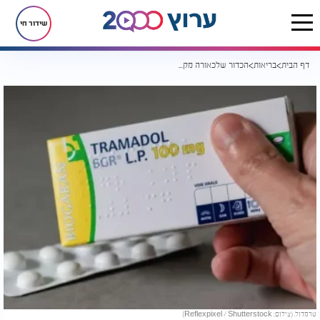
שידור חי
דף הבית
בריאות
הכדור שלכאורה מקל על כאב - מתברר כלא יעיל ומסוכן
טרמדול. (צילום: Reflexpixel / Shutterstock)