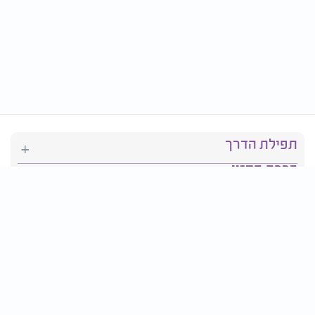
תפילת הדרך
ברכת המזון
יהדות
סידור תפילה
בריאות
חגים ומועדים