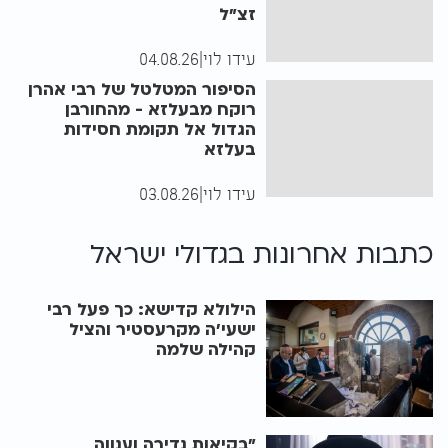
זצ"ל
עידו לוי
|
04.08.26
הסיפור המטלטל של רבי אהרן
רוקח מבעלזא - מהחורבן
הגדול אל תקומת חסידות
בעלזא
עידו לוי
|
03.08.26
כתבות אחרונות ב
גדולי ישראל
הילולא קדישא: כך פעל רבי
ישעי'ה מקרעסטיר והציל
קהילה שלמה
"בקיאות נדירה וענווה