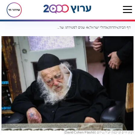
שידור חי
דף הבית
יהדות
גדולי ישראל
4 שנים לפטירתו: שר התורה רבינו חיים קנייבסקי זצ"ל
רבינו חיים קנייבסקי זצ"ל (צילום: David Cohen/Flash90)