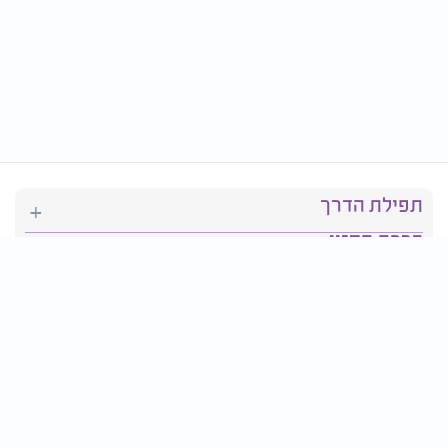
תפילת הדרך
ברכת המזון
יהדות
סידור תפילה
בריאות
חגים ומועדים