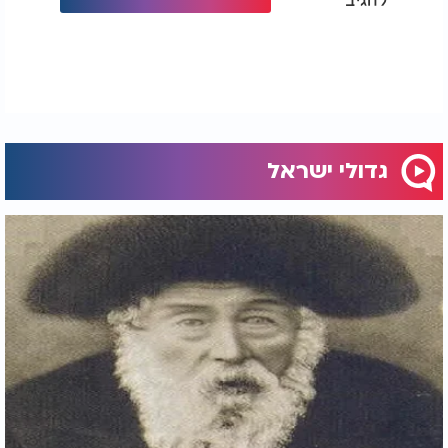
פשוטות שקיבל מאנשים, כמו שקית בורקסים עלובה
שהוגדרה כ״ביכורים״, התקבלו אצלו בכבוד גדול,
כביטוי להערכתו לכל יהודי.​
בט״ו באדר ב׳ ה׳תשפ״ב נלקח הרב קנייבסקי לבית
עולמו, בערב שבת, והידיעה על פטירתו הכתה אבל כבד
בציבור כולו.
גדולי ישראל
יום ההילולא של
הרב חיים קנייבסקי
מזמין חשבון נפש
אישי: האם אנו מנצלים את הזמן, כמו שהוא ניצל כל רגע
ללימוד, חסד ותפילה. ניתן ביום זה לומר
תהילים
לזכות
נשמתו ולקבל על עצמנו קבלה קטנה בתורה, בתפילה או
בגמילות חסדים, כהמשך חי לדמותו.