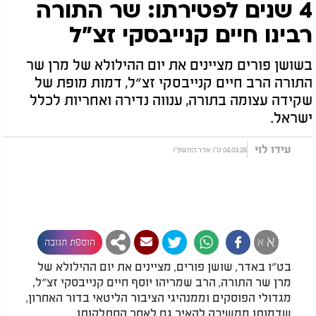
4 שנים לפטירתו: שר התורה
רבינו חיים קנייבסקי זצ"ל
בשושן פורים מציינים את יום ההילולא של מרן שר
התורה הרב חיים קנייבסקי זצ״ל, דמות מופת של
שקידה עצומה בתורה, ענווה נדירה ואחריות לכלל
ישראל.
עידו לוי
04.03.26 ט"ו אדר התשפ"ו
א
א
הוספת תגובה
בט״ו באדר, שושן פורים, מציינים את יום ההילולא של
מרן שר התורה, הרב שמריהו יוסף חיים קנייבסקי זצ״ל,
מגדולי הפוסקים וממנהיגי הציבור הליטאי בדור האחרון,
שדמותו ממשיכה להאיר גם לאחר הסתלקותו.