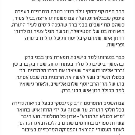
הרב חיים קנייבסקי נולד בט״ו בטבת ה׳תרפ״ח בעיירה
פינסק שבבלארוס, ועלה עם משפחתו ארצה בגיל צעיר,
כשהם מתיישבים בבני ברק שהפכה לימים לעיר התורה.
הוא היה בנו של הסטייפלר, ונקשר מגיל צעיר גם לדודו
החזון איש, שמהם קיבל יסודות של גדלות בתורה
ופרישות.
כבר בנערותו למד בישיבת תפארת ציון בבני ברק
ובהמשך בישיבת לומז׳ה בפתח תקוה, שם דבק ברב שך
וברב אליהו דושניצר שעיצבו את דרכו הלמדנית. בז׳
בכסלו תשי״ב נשא לאשה את הרבנית בת שבע אסתר,
בתו של מרן הרב יוסף שלום אלישיב, ולאחר נישואיו
למד בכולל חזון איש בבני ברק.
עם השנים התפרסם הרב קנייבסקי כבעל בקיאות נדירה
בכל חלקי התורה, עד שכונה על ידי החזון איש בתואר
“מרא דכולא תלמודא” - אדון כל התלמוד. הוא חיבר
עשרות ספרים בתחומים שונים בהלכה ובאגדה, והפך
לאחד מעמודי ההוראה והפסיקה המרכזיים בציבור