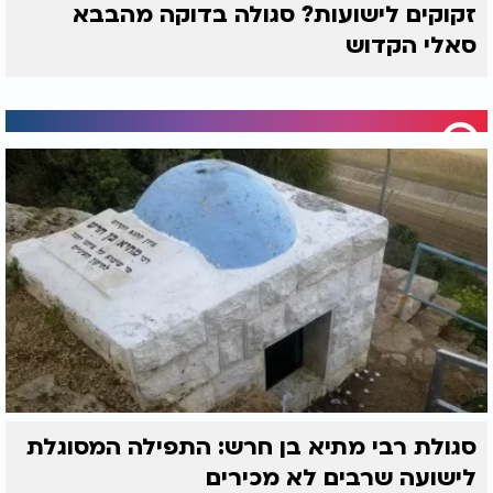
זקוקים לישועות? סגולה בדוקה מהבבא
שהאמת ההלכתית מחייבת זאת. בא' באדר תכ"ג (1663)
סאלי הקדוש
נפטר הש"ך בעיר האלעשוי, והוא בן כ־41 בלבד, כשהוא
מניח אחריו חיבורים שהפכו מאז חלק בלתי נפרד
מלימוד ההלכה האשכנזית.
המפגש בין שני הענקים הללו - הט"ז, רב הקהילות
בפולין ובאוקראינה, והש"ך, הפוסק הצעיר מווילנא - יצר
דיאלוג הלכתי שמלווה את בית המדרש האשכנזי עד
היום. מצד אחד, מחלוקות חריפות, השגות הדדיות
ודיונים סוערים על כל שורה בשולחן ערוך; מצד שני,
ידידות עמוקה והערכה הדדית, עד שתיאור הנשיקה על
הראש והשמחה "כשמחת בית השואבה" הפך לסמל
למחלוקת לשם שמים שאינה פוגעת בכבודו של הזולת.
מאות שנים לאחר פטירתם ממשיכים הט"ז והש"ך
להנחות פוסקים, דיינים ותלמידי חכמים, וכל מי שפותח
את יורה דעה יודע שעולם הפסיקה האשכנזי בנוי במידה
רבה על יסודות שטבעו שני הגאונים הללו.
סגולת רבי מתיא בן חרש: התפילה המסוגלת
לישועה שרבים לא מכירים