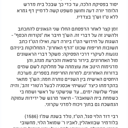
יסוד בפסיקת הלכה, עד כדי כך שבכל בית מדרש
הלומד יורה דעה וחושן משפט קשה לדמיין דף גמרא
ללא ט"ז וש"ך בצדדיו.
זמן קצר לאחר הדפסתם החלו שני הגאונים להתכתב
ולהשיג זה על דברי זה. הש"ך חיבר את "נקודות הכסף" -
השגות על חידושי הט"ז ביורה דעה, ואילו הט"ז כתב
תשובות חריפות שכונו "הדף האחרון". המחלוקות ביניהם
נוגעות לעיקרי דרכי הפסיקה: משקל דברי הראשונים
מול האחרונים, בירור גרסאות והכרעת מנהג, והן
מדגימות היטב את עוצמתה של מחלוקת לשם שמים
בדורות האחרונים. למרות החריפות בספרים, מערכת
היחסים האישית בין השניים נותרה חמה; הש"ך מתאר
בהקדמתו כיצד "נעשיתי אכסניה לבעל ה'טורי זהב', והיה
אצלי שלושה ימים... עד שנישקני על ראשי ושמח בי
כשמחת בית השואבה" - תיאור מרגש של ידידות עמוקה
הנמשכת גם בתוך ויכוח למדני עקרוני.
רבי דוד הלוי סגל, הט"ז, נולד בשנת שמ"ו (1586)
בלודמיר שבוואהלין, לאביו ר' שמואל הלוי, מחשובי