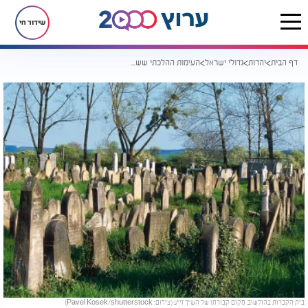
שידור חי
דף הבית
יהדות
גדולי ישראל
העימות ההלכתי ששינה את עולם הפסיקה האשכנזי
בית הקברות בהולשוב, מקום קבורתו של הש"ך זי"ע (צילום: Pavel Kosek/shutterstock)