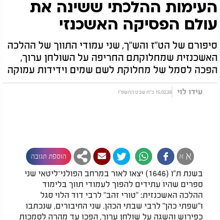
העימות ההלכתי ששינה את
עולם הפסיקה האשכנזי
סיפורם של הט"ז והש"ך, שני עמודי התווך של ההלכה
האשכנזית שמחלוקתם החריפה על השולחן ערוך,
הפכה לסמל של מחלוקת לשם שמים וידידות עמוקה
עידו לוי
15.02.26 כ"ח שבט התשפ"ו
א
א
הוספת תגובה
בשנת ת"ו (1646) יצאו לאור במרחב הפולני־ליטאי שני
ספרים שהיו עתידים להפוך לעמודי תווך בלימוד
ההלכה האשכנזית: "טורי זהב" לרבי דוד הלוי סגל
ו"שפתי כהן" לרבי שבתי הכהן. שני החיבורים, שנכתבו
כפירוש והשגה על שולחן ערוך, הפכו עד מהרה לסמכות