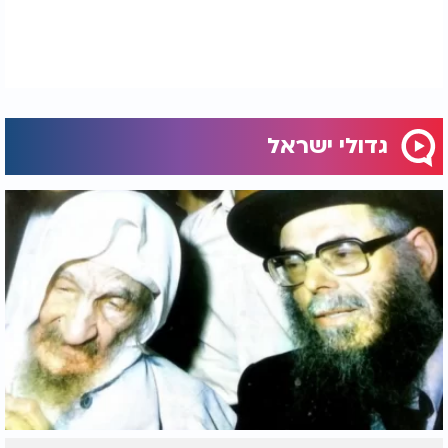
(1622) ככל הנראה בווילנא או בסביבתה, במרחב
הפולני־ליטאי. הוא גדל בסביבה של תורה ומסורת, למד
אצל גדולי הדור בפולין ובמערב אירופה, ובצעירותו כבר
נודע בכישרונו החריף ובכוחו לנתח מקורות הלכתיים
לעומק. הוא נשא לאישה את מרת לינטה לאה, נכדת
הרמ"א - רבי משה איסרליש - ובכך השתלב בשושלת
הפסיקה האשכנזית שממנה יצא גם שולחן ערוך הרמ"א
גדולי ישראל
עצמו. הש"ך התיישב בווילנא, ובהיותו בן 24 בלבד
הדפיס בקרקוב את ספרו "שפתי כהן" על יורה דעה, ספר
שזכה מיד למעמד של חיבור יסוד. מאוחר יותר חיבר גם
"שפתי כהן" על חושן משפט, וכן חיבורים נוספים בהלכה
ובקבלה, אך שמו נקשר בעיקר לפירושו על השולחן
ערוך.
פרעות ת"ח-ת"ט וגלי האימה שבאו בעקבותיהן לא פסחו
גם על הש"ך. הוא נמלט ממקום למקום, עבר דרך פראג,
ולבסוף כיהן כרב בערים דרעזין והאלישוי (האלישוי)
שבחבל מוראביה בצ'כיה של ימינו. חייו היו קצרים ומלאי
טלטלות, אך בתוך שנים מועטות זכה להתפרסם כפוסק
מומחה ומורה הוראה לכל תפוצות ישראל, שלא נרתע
מלחלוק גם על ראשונים וגם על גדולי זמנו כאשר סבר