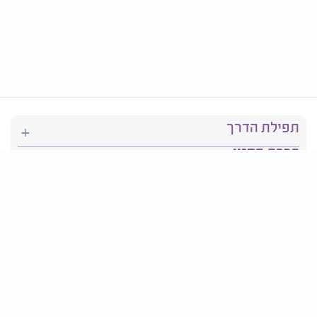
תפילת הדרך
ברכת המזון
יהדות
סידור תפילה
בריאות
חגים ומועדים