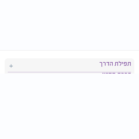
תפילת הדרך
ברכת המזון
יהדות
סידור תפילה
בריאות
חגים ומועדים