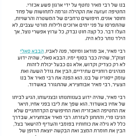
בנו של רבי מאיר נחטף על ידי ארגון פשע אכזרי.
החטיפה זעזעה את הקהילה וגרמה לתחושות של פחד
וחוסר אונים. חיפושים נרחבים של המשטרה והרשויות,
שהתפרסו על פני ימים ארוכים ולילות מורטי עצבים, לא
העלו דבר. כל קצה חוט נבדק, כל ערוץ אפשרי נוצל, אך
הילד נותר כלא היה.
רבי מאיר, אב מודאג ומיוסר, פנה לאביו,
הבבא סאלי
זצוק"ל, שהיה כבר בסוף ימיו. הבבא סאלי, שהיה ידוע
לא רק כצדיק וקדוש, אלא גם כבעל יכולת לזהות
מנהיגים רוחניים עתידיים, הבין את גודל השעה ואת
עומק ייסוריו של בנו. הוא הפנה את רבי מאיר אל בנו
הצעיר, רבי מאיר אבוחצירא, שהתגורר באשדוד.
רבי מאיר, שהיה ידוע בענוותנותו ובצניעותו, הגיע לביתו
של אחיו באשדוד. הוא שפך את ליבו בפני אחיו, תיאר
את החטיפה האכזרית ואת החיפושים הקדחתניים שלא
הניבו פרי, והתחנן לעזרתו. רבי מאיר אבוחצירא, שבדרך
כלל לא גילה את כוחותיו בפומבי והעדיף להישאר בצל,
הבין את חומרת המצב ואת הבקשה יוצאת הדופן של