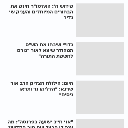
קידוש ה': האדמו"ר חיזק את
הבחורים המיוחדים והעניק שי
נדיר
גדו"י שיבחו את הש"ס
המהודר שיצא לאור "גורם
לחשקת התורה"
היום: הילולת הצדיק הרב אור
שרגא: "הדליקו נר ותראו
ניסים"
"אני חייב ישועה בפרנסה": מה
ענה לו הבעל שם טוב הקדוש?