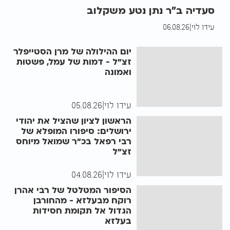
סעדיה ב"ר נתן נטע משקלוב
עידו לוי
|
06.08.26
יום ההילולה של מרן הסטייפלר
זצ"ל - דמות של עמל, פשטות
ואמונה
עידו לוי
|
05.08.26
הראשון לציון שהציל את יהודי
ירושלים: סיפורו המופלא של
רבי רפאל בכ"ר שמואל מיוחס
זצ"ל
עידו לוי
|
04.08.26
הסיפור המטלטל של רבי אהרן
רוקח מבעלזא - מהחורבן
הגדול אל תקומת חסידות
בעלזא