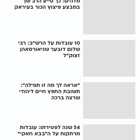
מדהים: כך סייע הרב שך
במבצע פיצוץ הכור בעיראק
10 עובדות על הרש"ב: רבי
שלום דובער שניאורסאהן
זצוק"ל
"אראה לך מה זו תפילה":
תשובת החפץ חיים ליהודי
שרצה ברכה
54 שנה לפטירתו: עובדות
מרתקות על ה"בבא חאקי"