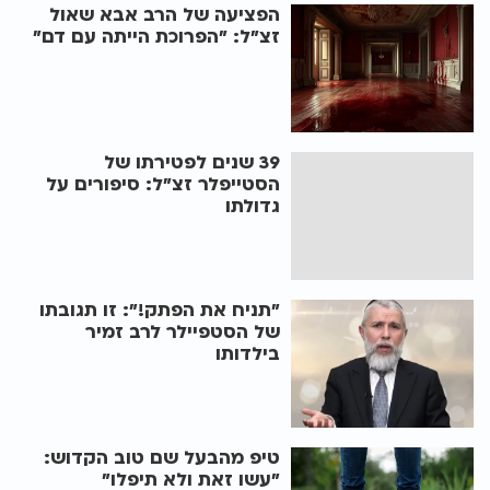
הפציעה של הרב אבא שאול
זצ"ל: "הפרוכת הייתה עם דם"
39 שנים לפטירתו של
הסטייפלר זצ"ל: סיפורים על
גדולתו
"תניח את הפתק!": זו תגובתו
של הסטפיילר לרב זמיר
בילדותו
טיפ מהבעל שם טוב הקדוש:
"עשו זאת ולא תיפלו"