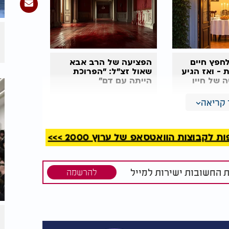
חפץ חיים
הפציעה של הרב אבא
- ואז הגיע
שאול זצ"ל: "הפרוכת
 של חייו
הייתה עם דם"
קריאה
יפלר הקדוש זצ"ל
קבוצות הוואטסאפ של ערוץ 2000 >>>
ת החשובות ישירות למייל
להרשמה