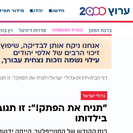
חדשות
יהדות
סידור תפיל
ברכת המזון
טהרת המשפחה
סדרות דיגיטל
רץ בוו
דף הבית
יהדות
גדולי ישראל
"תניח את הפתק!": זו תג
גדולי ישראל
"תניח את הפתק!": זו תגו
בילדותו
רוח הקודש של הסטייפלער, הייתה ידועה.