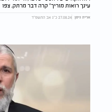
עינך רואות מוריך" קרה דבר מרתק. צפו
27.08.24 כ"ג אב התשפ"ד
אריה ניסן