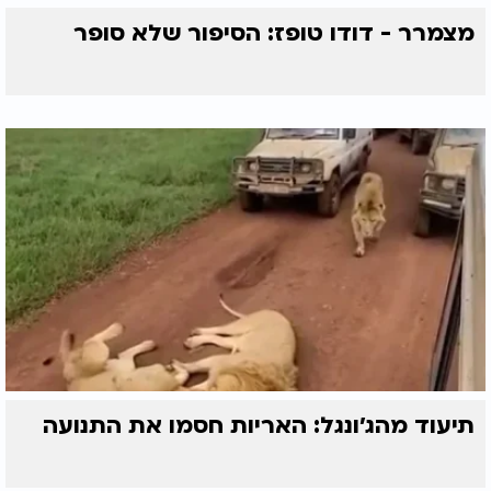
מצמרר - דודו טופז: הסיפור שלא סופר
תיעוד מהג׳ונגל: האריות חסמו את התנועה