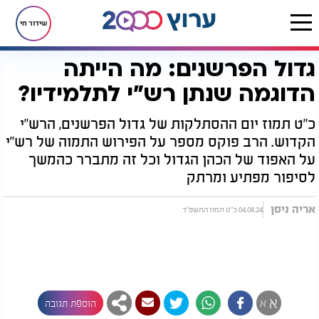
שידור חי
גדול הפרשנים: מה הייתה
דף הבית
יהדות
גדולי ישראל
גדול הפרשנים: מה הייתה הדוגמה שנתן רש"י לתלמידיו?
הדוגמה שנתן רש"י לתלמידיו?
כ"ט תמוז יום ההסתלקות של גדול הפרשנים, הרש"י
הקדוש. הרב פוקס מספר על הפירוש התמוה של רש"י
על האפוד של הכהן הגדול וכל זה מתברר כהמשך
לסיפור מפתיע ומרתק
אריה ניסן
04.08.24 כ"ט תמוז התשפ"ד
א
א
הוספת תגובה