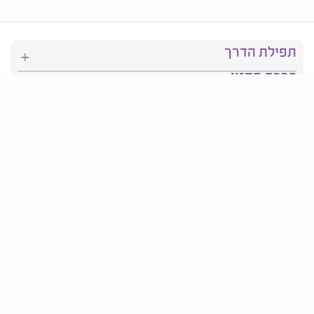
תפילת הדרך
ברכת המזון
יהדות
סידור תפילה
בריאות
חגים ומועדים
פרטים ליצירת קשר: