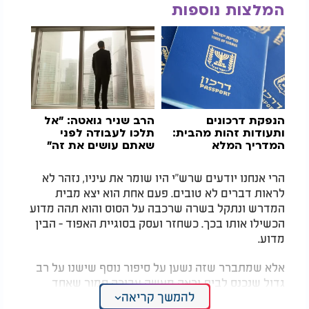
המלצות נוספות
הנפקת דרכונים
הרב שניר גואטה: "אל
ותעודות זהות מהבית:
תלכו לעבודה לפני
המדריך המלא
שאתם עושים את זה"
הרי אנחנו יודעים שרש"י היו שומר את עיניו, נזהר לא
לראות דברים לא טובים. פעם אחת הוא יצא מבית
המדרש ונתקל בשרה שרכבה על הסוס והוא תהה מדוע
הכשילו אותו בכך. כשחזר ועסק בסוגיית האפוד - הבין
מדוע.
אלא שמתברר שזה נשען על סיפור נוסף שישנו על רב
גדול שנכנס לבית וראה מעשה עבירה חמור שאחד
להמשך קריאה
האנשים עשה ולא הבין מדוע הוצרך לכך. לאחר זמן