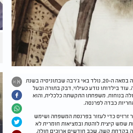
רבי כלפון משה הכהן, מגדולי חכמי צפון אפריקה במאה ה‑20, נולד באי ג׳רבה שבתוניסיה בשנת
א
א
תיקה. עוד בילדותו נודע כעילוי, דבק בתורה ובעל
לולה בנוחות. משפחתו התקשתה כלכלית, והוא
חריות כבדה לפרנסה.
עיר זרזיס כדי לעזור בפרנסת המשפחה ושימש
ת שמש קיצית לוהטת ובמציאות חומרית לא
קה בקדחת קשה, שכב חודשים ארוכים חולה,