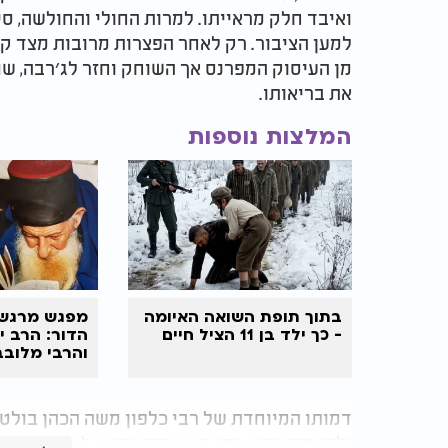
ואיבד חלק מראייתו. למרות החולי והחולשה, ס
למען הציבור. רק לאחר הפצרות מרובות מצד קר
מן העיסוק המפרנס אך השוחק וחזר לג׳רבה, ש
את בריאותו.
המלצות נוספות
בתוך תופת השואה האיומה
מפגש מרגש 
- כך ילד בן 11 הציל חיים
הדור: הרב י
והרבי מלובב
דמותו המיוחדת של רבי כלפון משה הכהן בולט
ולמעמד רבני. כבר בצעירותו הוצע לו לשמש כח