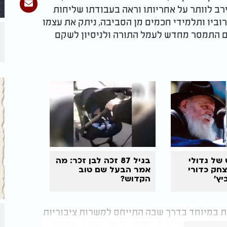
ירב לוותר על אחריותו וראה בעבודתו שליחות
וביו ותלמידי חכמים מן הסביבה, ניתק את עצמו
ם התמסר מחדש לעמל התורה ולניסיון לשקם
של גדולי
בגיל 87 זכה לבן זכר: מה
צחק כדורי
אמר
הבעל שם טוב
יץ’
הקדוש?
ת במיוחד בדרך שבה התייחס למשרות ציבוריות
בר בבית הדין של ג׳רבה, אך הוא סירב, מחמת