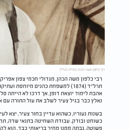
רבי כלפון משה הכהן (נחלת הכלל)
תרל״ד (1874) למשפחת כהנים מיוחסת וע
אהבת לימוד יוצאת דופן, אך דרכו לא הייתה ס
נאלץ כבר בגיל צעיר לשלב את עול התורה עם א
בשנות נעוריו, כשהוא עדיין בחור צעיר, יצא ל
כשוחט ובודק. עבודת השחיטה בתנאי שדה, תח
פשוטה, גבתה ממנו מחיר בריאותי כבד. הוא ל