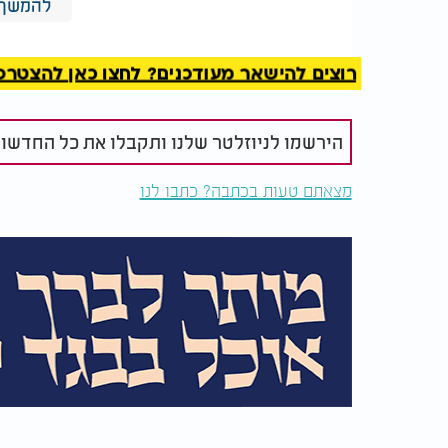
להמשך 
ענווה עמוקה ויראת האחריות. הצעות לתפקידי
ולכבוד ציבורי, המשיכו לזרום אליו במשך שנים
התורנית השקטה. רק לאחר שנים רבות של הפצר
רוצים להישאר מעודכנים? לחצו כאן להצטרפות ל
יציבה, הסכים לקבל עליו את עול הדיינות, וגם 
חלקית. בפועל, דמותו התורנית וההלכתית הפכה 
הירשמו לניוזלטר שלנו ותקבלו את כל החדשו
שעל כתפיו מונחת האחריות הרוחנית של קהילת 
רבי כלפון משה הכהן חיבר ספרים רבים בהלכה, 
מצאתם טעות בכתבה? כתבו לנו
יסודות ליצירה תורנית רחבה שהשפיעה על קהילו
ממד ציבורי ולאומי: הוא תמך ברעיון שיבת ציו
והפנים את התודעה שהעתיד הרוחני של עם יש
קבועה על עלייה לארץ ישראל ליוותה אותו לאורך
הפוליטיות לא אפשרו לו להגשים את חלומו.
בשנת תש״י (1950) השיב את נשמתו 
לבו ותורתו נשואות לירושלים. דמותו נשמרה חיה 
עבר מדור לדור כמודל של ענווה, מסירות לעמל
לאחר פטירתו, בשנת 