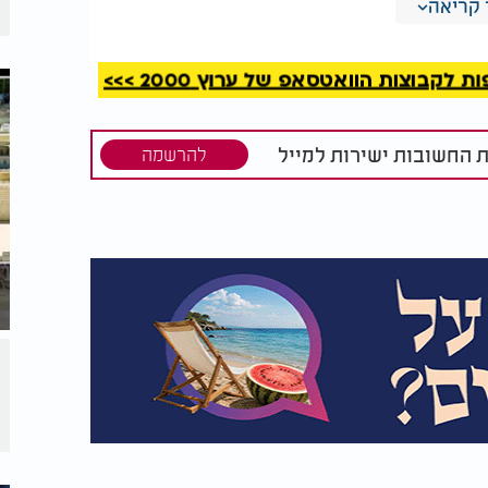
קריאה
ם רבניים, חלקן עם הבטחות לשכר מכובד
, אך הוא העדיף להישאר שקוע בלימוד ובעשייה
ות, כאשר ראה שהציבור זקוק להנהגה תורנית
קבוצות הוואטסאפ של ערוץ 2000 >>>
אז, ביקש להיות ״שלישי בדין״ בלבד, ובמשרה
לציר המרכזי של בית הדין, ורבים ראו בו את מי
ת החשובות ישירות למייל
להרשמה
ג׳רבה כולה.
בשו״ת, בדרשות ובענייני מוסר, ובכך הניח
ת רחוקות מגבולות תוניסיה. לצד זאת, היה בו
ן, ראה בארץ ישראל מוקד הכיסופים של הדורות,
ראל קשור בקשר עמוק לארץ אבות. תפילה
 שנות חייו, אך מציאות החיים והנסיבות
לבוראה בג׳רבה, כשהוא נותר קשור לאדמת תוניסיה אך
בזיכרון תלמידיו ובני קהילתו, וסיפור חייו
ו של תורה ונאמנות לציבור. חמישים וחמש שנה
תשס״ו (2005), הועלו עצמותיו לארץ ישראל והוא נטמן בהר המנוחות