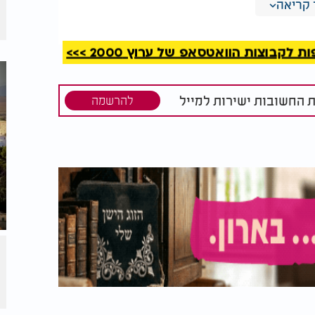
קריאה
קבוצות הוואטסאפ של ערוץ 2000 >>>
ת החשובות ישירות למייל
להרשמה
שלא לבכות?"
10 עובדות שלא הכרתם
ללא מרן הרב
על הרב מרדכי שרעבי |
זצ"ל
לרגל יום פטירתו ה-42
 בתורה, אלא גם כמנהיג קהילה שידע לשלב
יאות החיים החדשה באיטליה. יש עדויות
 פדובה, כמורה לפילוסופיה, אולם חוקרים בני
ם בה תוספת מאוחרת. מה שבטוח הוא, שהשפעתו
יקן תקנות ציבור, עסק בסדרי הקהילה, ועמד
 מעמד היהודים בעיר.
ת הוא בנושא לבישת תחפושות בפורים.