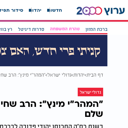
חדשות
יהדות
סידור תפיל
ברכת המזון
טהרת המשפחה
סדרות דיגיטל
רץ בוו
דף הבית
יהדות
גדולי ישראל
"המהר"י מינץ": הרב שחי מעל 100 שנה והנה
גדולי ישראל
שלם
בשנת רס"ה התכנסו יהודי פדובה לברכת 