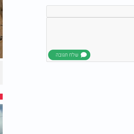
כשהוא בן למעלה ממאה שנה - יש המונים את שנותיו עד 108. חמשה ימים לאחר פטירתו נפטר
ים של דור גירוש ספרד, ונקבר לידו, ואף בכך
אשכנז ואיטליה, ספרד והגולה. דמותו של המהר"י
ורה באיטליה, להנהיג קהילה בתקופה מאתגרת,
גם כשמרבית כתביו אבדו, זכר תורתו ומעשיו