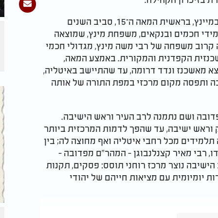
רבי יהודה הלוי מינץ נולד באשכנז, ככל הנראה במיינץ, בראשית המאה ה־15, סביב השנים
ידועה של תלמידי חכמים ובנקאים, משפחת מינץ, שמוצאה
 קרוב משפחה של רבי משה מינץ, מגדולי חכמי
שכנזית הקפדנית והמקורית. באמצע המאה,
יצא מאשכנז ונדד דרומה, עד שהתיישב באיטליה,
כה ותפסה מקום מרכזי במפת התורה של אותה
14 למניינם) הגיע לפדובה ושם נתמנה לרב העיר וראש הישיבה.
, פוסק וראש ישיבה, עד שהפך לדמות המרכזית ביותר
למידים מכל רחבי איטליה ואף מחוצה לה; בין
דו, רבי מאיר קצנלנבוגן - המהר"ם מפדובה -
הישיבה נוצר מרכז רוחני תוסס: פסקים, תקנות
ות יומיומית עם מציאות חייהם של יהודי