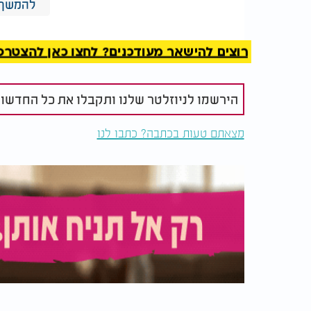
להמשך 
רוצים להישאר מעודכנים? לחצו כאן להצטרפות ל
הירשמו לניוזלטר שלנו ותקבלו את כל החדשו
בלעדי: תיעוד מיוחד מציון
"איך אפשר 
רבי יששכר 'בעל המעיין'
- 30 יום 
מצאתם טעות בכתבה? כתבו לנו
במרוקו
מאיר מאזוז 
דמותו של המהר"י מינץ התפרסמה לא רק כגדול
נאמנות למסורת האשכנזית עם הבנה עמוקה למצ
שייחסו לו אף מעמד אקדמי כלשהו באוניברסיטת
זמננו מערערים על אמינות המסורת הזו ורואי
על חיי הקהילה לא הסתכמה בבית המדרש: הוא ת
כחומה בצורה מול ניסיונות חיצוניים לערער על
אחד מתחומי ההלכה שבהם נודעה דעתו המיוחד