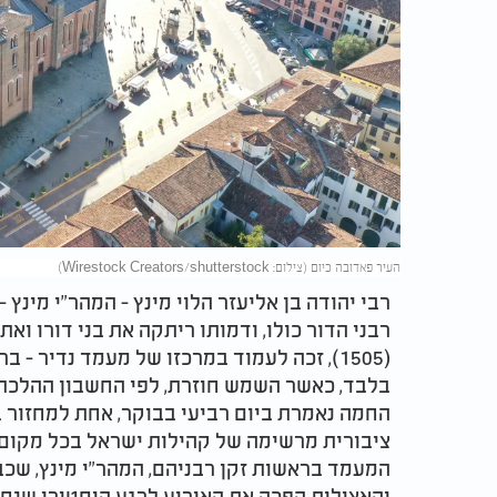
העיר פאדובה כיום (צילום: Wirestock Creators/shutterstock)
רבי יהודה בן אליעזר הלוי מינץ - המהר"י מינץ
רבני הדור כולו, ודמותו ריתקה את בני דורו וא
בלבד, כאשר השמש חוזרת, לפי החשבון ההלכת
ציבורית מרשימה של קהילות ישראל בכל מקום. 
המעמד בראשות זקן רבניהם, המהר"י מינץ, שכב
והאצילית הפכה את האירוע לרגע היסטורי שנחר