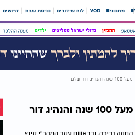
ה
מתכונים
VOD
לוח שידורים
כניסת שבת
דרושים
אטסאפ
המגזין
גדולי ישראל ממליצים
ילדים
מענה ההלכה
יג דור שלם
"המהר"י מינץ": הרב שחי מעל 100 שנה והנהיג דור
החמה נדירה, ובראשם עמד המהר"י מינץ