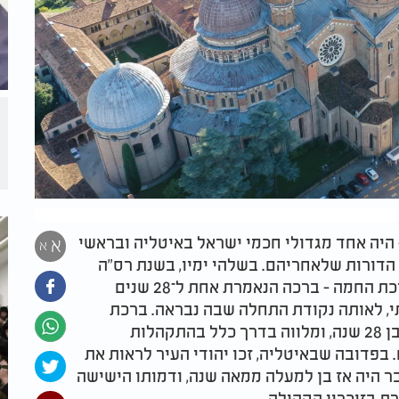
 - היה אחד מגדולי חכמי ישראל באיטליה ובראשי
א
א
ת הדורות שלאחריהם. בשלהי ימיו, בשנת רס"ה
(1505), זכה לעמוד במרכזו של מעמד נדיר - ברכת החמה - ברכה הנאמרת אחת ל־28 שנים
י, לאותה נקודת התחלה שבה נבראה. ברכת
החמה נאמרת ביום רביעי בבוקר, אחת למחזור בן 28 שנה, ומלווה בדרך כלל בהתקהלות
בפדובה שבאיטליה, זכו יהודי העיר לראות את
ר היה אז בן למעלה ממאה שנה, ודמותו הישישה
ת בזיכרון הקהילה.