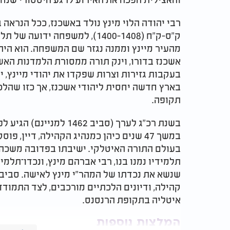
ק"ס-ק"ח (1400-1408), למשפחה 
מהעיר מיינץ וממנה נגזר שם המשפחה. הוא היה
אשכנז בדורו, וינק תורה ממסורת הלמדנות הא
בעקבות גזירות וצרות שפקדו את יהודי מיינץ, 
בארץ חדשה יחסית ליהודי אשכנז, אך כזו שהל
תקופה.
בשנת רכ"ג לערך (סביב 62
במשך 47 שנים כיהן כמנהיג הקהילה, דיין
בעולם התורה האיטלקי. ישיבתו בפדובה משכה ת
תלמידיו נמנו בנו, רבי אברהם מינץ, ונכדו־תלמי
שנשא את נכדתו של המהר"י מינץ לאישה. סביב 
קהילה, ודיונים הלכתיים מורכבים, לצד התמודד
איטליה בתקופת הרנסנס.
המלצות נוספות