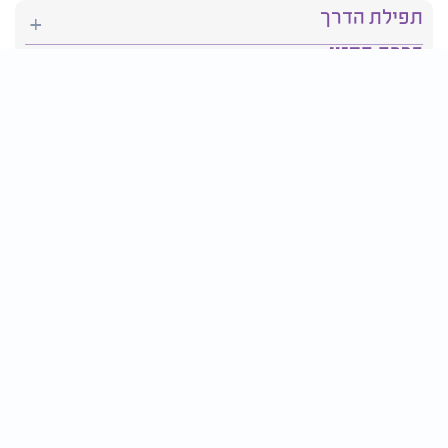
תפילת הדרך
ברכת המזון
יהדות
סידור תפילה
בריאות
חגים ומועדים
פרטים ליצירת קשר:
טלפון : 2610*
פקס: 03-9509719