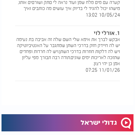
קערה עם מים מלח שמן ועוד נראה לי םתק ושורםים אותו,
מישהו יכול להגיד לי בדיוק איך עושים מה כותבים ואיך
10/05/24 13:02
1. אורלי לוי
אבקש לברך את אימא שלי השם שלה זה אביבה בת נעימה
יש לה חיידק חזק בדרכי השתן שמתגבר על האנטיביוטיקה
ויש לה דלקות חוזרות בדרכי השתן.ויש לה חרדות ופחדים
שתזכה לאריכות ימים שונים.תודה רבה תבורך מפי עליון
אמן כן יהי רצון.
11/01/26 07:25
סגולות הבבא סאלי: סגולה של הבבא סאלי - הרב יוסף
ביטון:
גדולי ישראל