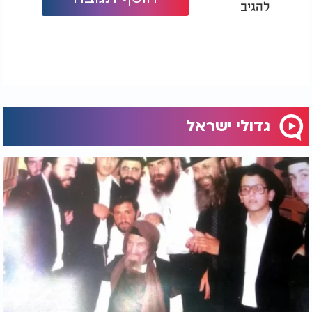
להגיב
שמע אברהם, שו"ת על שולחן ערוך חושן משפט,
ואברהם זקן, דרושים לחגים,
וישכם אברהם, פירוש על ספר תהילים, ועוד.
5. צדיק כתמר יפרח:
אביו, רבי חיים פלאג'י זצוק"ל, כותב בהקדמתו לספר
חיים לראש על השריפה הנוראה בעיר איזמיר בשנת
גדולי ישראל
ה'תר"א (1841), שבה עלו באש רוב כתבי־יד קודשו
וספרים נדירים, וביניהם גם כתבי־היד של בנו הבכור,
רבנו רבי אברהם פלאג'י זצוק"ל.
מרוב צער נפל האב למשכב. כשראה זאת רבי אברהם,
ישב במחיצתו, שאל אותו שאלות בכל חלקי פרד"ס
התורה, כתב את תשובותיו והוסיף עליהם, עד שלאחר
תקופה זכה להוציא לאור מחדש את רוב ספריו של אביו.
כאשר ראה האב שספריו יוצאים לאור מחדש, קם
ממשכבו בשמחה וזכה להאריך ימים בזכות החסד
הגדול שעשה עמו בנו רבי אברהם.
רבי אברהם פלאג'י זצוק"ל הסתלק בשנת ה'תרנ"ט