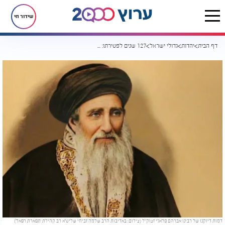
שידור חי
דף הבית
יהדות
גדולי ישראל
127 שנים לפטירתו: 5 עובדות ממסכת חייו של הצדיק רבי אברהם פלאג'י זצ"ל
דמות דיוקנו של רבינו אברהם פלאג'י זצוק"ל (צילום: באדיבות הרב שלמה זביחי שליט''א רב קהילת 'תפארת רפאל')