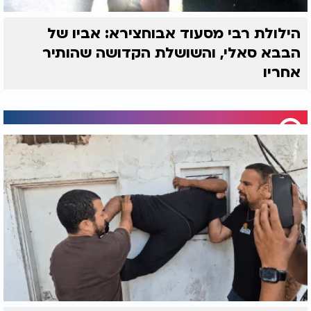
(1899 למניינם).
זכותו תגן עלינו אמן.
הילולת רבי מסעוד אבוחצירא: אביו של
הבבא סאלי, והשושלת הקדושה שהותיר
ארז קדוסי.
אחריו