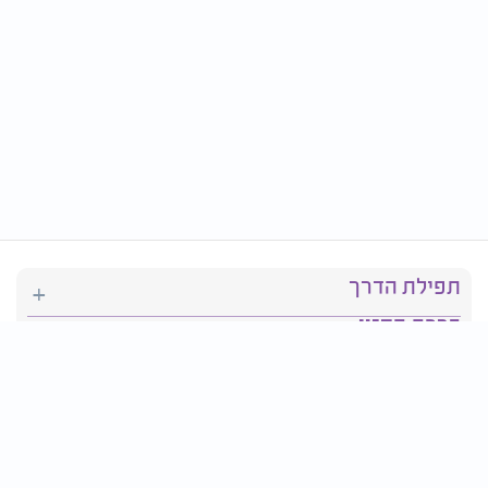
תפילת הדרך
ברכת המזון
יהדות
סידור תפילה
בריאות
חגים ומועדים