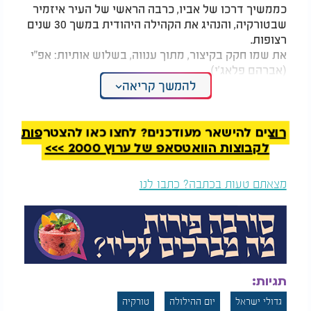
כממשיך דרכו של אביו, כרבה הראשי של העיר איזמיר
שבטורקיה, והנהיג את הקהילה היהודית במשך 30 שנים
רצופות.
את שמו חקק בקיצור, מתוך ענווה, בשלוש אותיות: אפ"י
(אברהם פלאג'י).
להמשך קריאה
3. שושלת הצדיק:
אחיו של רבי אברהם היו גדולים בתורה, ואף הם זכו
רוצים להישאר מעודכנים? לחצו כאן להצטרפות
להוציא לאור ספרים קדושים:
לקבוצות הוואטסאפ של ערוץ 2000 >>>
האח השני, רבי רחמים ניסים יצחק פלאג'י זצוק"ל, כיהן
כאב בית־דין באיזמיר ומחבר הספר יפה ללב.
מצאתם טעות בכתבה? כתבו לנו
הבן הצעיר, רבי יוסף פלאג'י זצוק"ל, מחבר הספר ויוסף
אברהם על יוסף הצדיק.
המלצות נוספות
תגיות:
גדולי ישראל
יום ההילולה
טורקיה