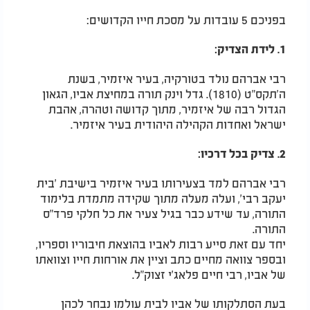
בפניכם 5 עובדות על מסכת חייו הקדושים:
1. לידת הצדיק:
רבי אברהם נולד בטורקיה, בעיר איזמיר, בשנת
ה'תקס"ט (1810). גדל וינק תורה במחיצת אביו, הגאון
הגדול רבה של איזמיר, מתוך קדושה וטהרה, אהבת
ישראל ואחדות הקהילה היהודית בעיר איזמיר.
2. צדיק בכל דרכיו:
רבי אברהם למד בצעירותו בעיר איזמיר בישיבת 'בית
יעקב רבי', ועלה מעלה מתוך שקידה מתמדת בלימוד
התורה, עד שידע כבר בגיל צעיר את כל חלקי פרד"ס
התורה.
יחד עם זאת סייע רבות לאביו בהוצאת חיבוריו וספריו,
ובספר צוואה מחיים כתב וציין את אורחות חייו וצוואתו
של אביו, רבי חיים פלאג'י זצוק"ל.
בעת הסתלקותו של אביו לבית עולמו נבחר לכהן