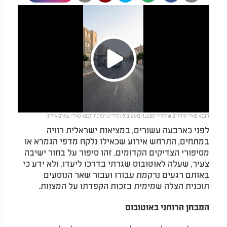
Play
הבבא סאלי והחלום שהזהיר מפצצה באוטובוס (קרדיט תמונת הבבא סאלי: עמרם אילוז)
Video
לפני כארבעה עשורים, במציאות ישראלית רוויה
במתחים, התרחש אירוע שכאילו נלקח מדפי הגמרא או
מסיפורי הצדיקים הקדומים. זהו סיפור על בחור ישיבה
צעיר, שעלה לאוטובוס שגרתי בדרכו ליעדו, ולא ידע כי
באותם רגעים נרקמת עבורו ועבור שאר הנוסעים
תוכנית הצלה שמימית בזכות הקפדתו על המצוות.
המבחן הרוחני באוטובוס