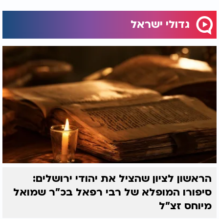
של יהודי על יצרו, כל רגע של שמירה על הקדושה,
יוצרים הגנה רוחנית וגשמית שאין לה שיעור. בזכות
גדולי ישראל
הקדושה האישית של הבחור, הוא הפך לצינור שדרכו
עבר הנס שהציל קהל שלם.
הראשון לציון שהציל את יהודי ירושלים:
סיפורו המופלא של רבי רפאל בכ"ר שמואל
מיוחס זצ"ל