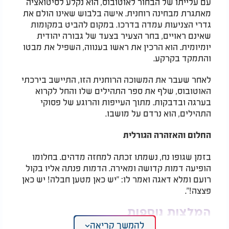
עם עלייתו של הבחור לאוטובוס, הוא נקלע לסיטואציה
מאתגרת מבחינה רוחנית. אישה בלבוש שאינו הולם את
גדרי הצניעות עמדה בדרכו. במקום להביט במקומות
שאינם ראויים, בחר הצעיר בצעד של גבורה יהודית
יומיומית. הוא הרכין את ראשו בענווה, השפיל את מבטו
והתמקד בקרקע.
לאחר שעבר את המשוכה הרוחנית הזו, התיישב בירכתי
האוטובוס, שלף את ספר התהילים שלו והחל לקרוא
בערגה ובדבקות. מתוך העייפות והרוגע של פסוקי
התהילים, הוא נרדם על מושבו.
החלום והאזהרה הגורלית
בזמן שגופו נח, נשמתו זכתה למחזה מדהים. בחלומו
הופיעה דמות קדושה ומאירה. הדמות פנתה אליו בקול
רועם ומלא דאגה ואמר לו: "יש כאן מטען חבלה! יש כאן
פצצה!".
המלצות נוספות
להמשך קריאה