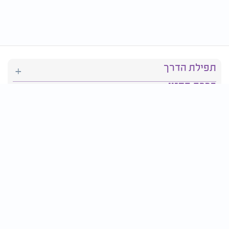
תפילת הדרך
ברכת המזון
יהדות
סידור תפילה
בריאות
חגים ומועדים