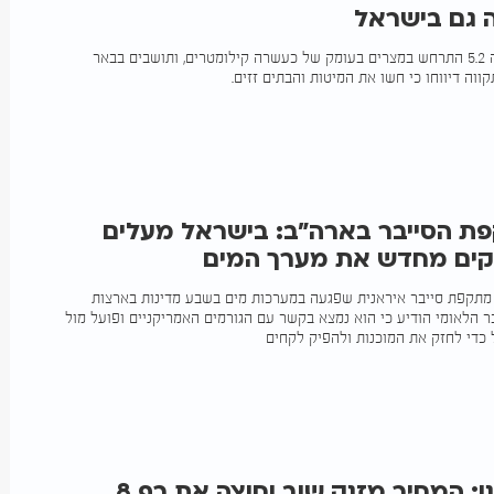
רעש אדמה בעוצמה 5.2 התרחש במצרים בעומק של כעשרה קילומטרים, ותושבים בבאר
קווה דיווחו כי חשו את המיטות והבתים זזים.
ת הסייבר בארה"ב: בישראל מעלים
ודקים מחדש את מערך המים
 מתקפת סייבר איראנית שפגעה במערכות מים בשבע מדינות בארצות
ר הלאומי הודיע כי הוא נמצא בקשר עם הגורמים האמריקניים ופועל מול
כדי לחזק את המוכנות ולהפיק לקחים
נהגים, היכונו: המחיר מזנק שוב וחוצה את רף 8