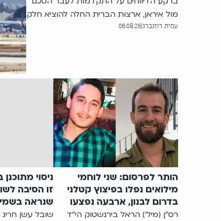
מטוסי התדלוק
ברקע הדיווחים על התקדמות לעבר הסכם
מול איראן, ארצות הברית החלה להוציא חלק
עמית רוזנברג
|
06.08.26
ממטוסי התדלוק שהוצבו בנתב"ג. לפי
הדיווח, כעשרה מטוסים יעזבו בשלב הראשון,
לאחר לחץ מצד שרת התחבורה מירי רגב
הותר לפרסום: שני לוחמי
ניסוי מתוכנן
מילואים נפלו בפיצוץ קטלני
זו הסיבה לשו
בדרום לבנון, ארבעה נפצעו
שנראה בשמי 
קשה
רס"ן (מיל') הראל בירנשטוק הי"ד
שובל עשן חריג 