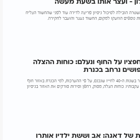
ן - ועצר אותו בשעת מעשה
שטרה הובילה לסיכול ניסיון פריצה לדירה עוד לפני שהחשוד הצליח
ות נוספים הוזעקו למקום, החשוד נעצר והועבר לחקירה.
פציו על החוף ונעלם: כוחות ההצלה
ושים נרחב בכנרת
חשש לגורלו של גבר בשנות ה-40 לחייו שנכנס, על פי ההערכות, למי הכנרת באזור חוף
קבותיו. כוחות הצלה, מסוק, רחפן וסירות סורקים את האזור בניסיון
 של דאגה: אב וששת ילדיו אותרו