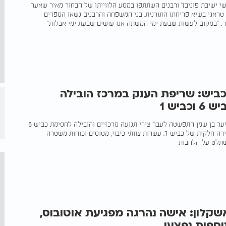
אשי ישיבת פוניבז' ורבנים השתתפו במסע הלווייתו של הבחור מאיר שאער
 טראגי בשיא פריחתו התורנית. בני המשפחה והרבנים נשאו הספדים
ר: "במקום לעשות שבעת ימי המשתה אנו עושים שבעת ימי אבלות"
ביש: שריפת הענק במרכז הובילה
ביש 1
שריפת ענק באזור יער בן שמן התפשטה לעבר צירי תנועה מרכזיים והובילה לחסימת כביש 6
בשני הכיוונים ולסגירה חלקית של כביש 1. עשרות צוותי כיבוי, מטוסים וכוחות משטרה
שתלט על הלהבות
קלון: אישה נהרגה מפגיעת אוטובוס,
וספות נפצעו