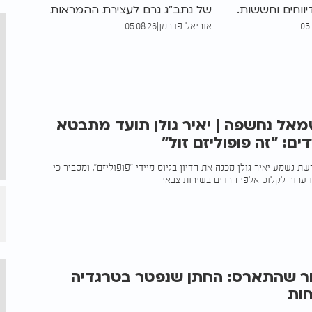
ווחים וחששות.
של נתב"ג גרם לעצירת ההמראות
05
אוריאל פדרמן
|
05.08.26
הבהירו כי מדובר
והנחיתות בשעת עומס. בעקבות
במערכת ההגנה
האירוע יכונס דיון מיוחד במשרד
חון את כשירותה
התחבורה, ובמקביל נמשך הדיון
על האפשרות לאסור הטסת
רחפנים בישראל
מאל נחשפה | יאיר גולן תועד מתבטא
ים: "זה פופוליזם זול"
 נשמע יאיר גולן מכנה את הדיון בגיוס מיידי "פופוליזם", ומסביר כי
נו ערוך לקלוט אלפי חרדים בשירות צבאי
חר שהתארס: החתן שנפטר בטרגדיה
חות