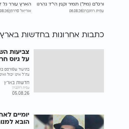
ורס"ם (מיל') תמיר וקנין הי"ד נהרגו
הארץ עורר גל די
עמית רוזנברג
|
06.08.26
אוריאל פדרמן
|
.08.26
לאחר שמטען חבלה התפוצץ
במשרד הביטחון 
במבנה בדרום לבנון. בצה"ל
בניסוי מתוכנן 
בודקים מתי הוטמן המטען
"חץ", שנועד לב
כתבות אחרונות ב
חדשות בארץ
ומדגישים כי ארגון הטרור הפר את
המבצעית.
הפסקת האש. ארבעה לוחמי
מילואים נוספים נפצעו באורח קשה
צביעות הש
על גיוס חרד
בתיעוד שפורסם ברשת
צה"ל אינו יכול ואי
חדשות בארץ
עמית רוזנברג
05.08.26
יומיים לא
הובא למנו