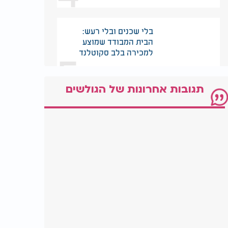
בלי שכנים ובלי רעש:
הבית המבודד שמוצע
5
למכירה בלב סקוטלנד
תגובות אחרונות של הגולשים
אליפות העולם בניקוי
חלונות: בן 71 מחזיק בשיא
6
שאיש לא הצליח לשבור
הרבי סירב לתת לו דולר -
20 שנה אחר כך כולם
הבינו למה