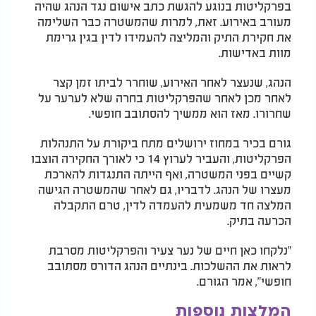
בפרקליטות בנוגע להגשת כתב אישום נגד הנהג שהיה
מעורב באירוע. זאת, למרות שהמשטרה כבר השלימה
את חקירת התיק והמליצה להעמידו לדין בגין גרימת
מוות באדישות.
הנהג, שנעצר לאחר האירוע, שוחרר לביתו זמן קצר
לאחר מכן לאחר שהפרקליטות בחרה שלא לערער על
שחרורו. מאז הוא ממשיך להסתובב חופשי.
גורם בכיר במחוז ירושלים מתח ביקורת על התנהלות
הפרקליטות, והעביר לערוץ 14 כי לאורך החקירה הוצבו
קשיים בפני המשטרה, ואף הייתה התנגדות להארכת
מעצרו של הנהג. לדבריו, גם לאחר שהמשטרה הגישה
המלצה חד משמעית להעמדה לדין, טרם התקבלה
הכרעה בתיק.
"נלקחו כאן חיים של נער צעיר והפרקליטות מסרבת
לראות את ההשלכות. בינתיים הנהג הדורס מסתובב
חופשי", אמר הגורם.
המלצות נוספות