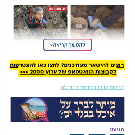
להמשך קריאה
תגלית ארכיאולוגית
האם מוחמד דף חוסל?
נדירה: נחשף מקדש בן
אלפי שנים
רוצים להישאר מעודכנים? לחצו כאן להצטרפות
מנגד, בפרקליטות מסרו כי התיק מצוי בימים אלה
לקבוצות הוואטסאפ של ערוץ 2000 >>>
בהליך בחינה וכי טרם התקבלה החלטה בעניינו. עוד
נמסר כי מדובר בהליך רגיל ומקובל וכי אין עיכוב
מצאתם טעות בכתבה? כתבו לנו
בטיפול בתיק.
על פי ממצאי החקירה, במהלך הפגנת חרדים ברחוב
ירמיהו בירושלים נחסם האוטובוס על ידי מפגינים. הנהג
המשיך בנסיעה מצומת ירמיהו שמגר ועד לרחוב אוהל
יהושע, מרחק של כ-400 עד 500 מטרים.
תגיות: