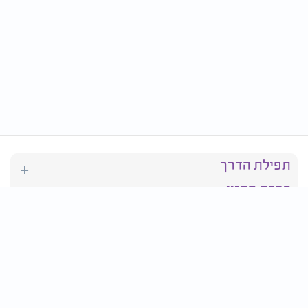
תפילת הדרך
ברכת המזון
יהדות
סידור תפילה
בריאות
חגים ומועדים