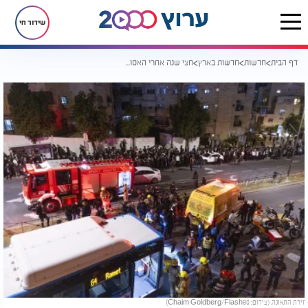
שידור חי
דף הבית
חדשות
חדשות בארץ
חצי שנה אחרי האסון: מי מעכב את ההחלטה בתיק מותו של יוסף אייזנטל ז"ל?
זירת התאונה. (צילום: Chaim Goldberg/Flash90)