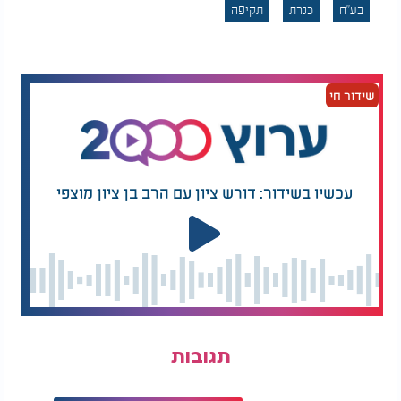
ולתוקפנות חריגה. גם תנים פצועים, חולים או כאלה
בע"ח
כנרת
תקיפה
שפיתחו תלות במזון שמקורו בבני אדם, עשויים להגיב
באגרסיביות ולפעול באופן שאינו אופייני למין.
ברשויות הטבע מדגישים כי מניעת המקרים הללו
שידור חי
מתחילה בהתנהלות נכונה של הציבור. הימנעות
מהאכלת חיות בר, סגירה מסודרת של פחי אשפה ופינוי
שאריות מזון מאזורי מגורים ומאתרי טיולים, הם צעדים
מרכזיים לצמצום החיכוך בין בני אדם לתנים. ככל
שחיות הבר ימשיכו להסתמך על מקורות המזון
עכשיו בשידור: דורש ציון עם הרב בן ציון מוצפי
הטבעיים שלהן וישמרו על מרחק מבני אדם, כך יפחת
גם הסיכון למפגשים מסוכנים.
תגובות