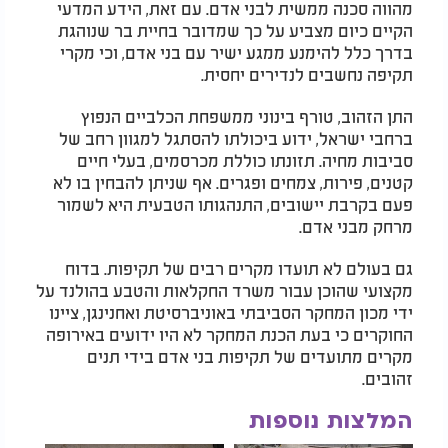
מהווה סכנה ממשית לבני אדם. עם זאת, הידע המדעי
הקיים כיום מצביע על כך שמדובר בחיית בר שנוהגת
בדרך כלל להימנע ממגע ישיר עם בני אדם, וכי מקרי
תקיפה נחשבים לנדירים יחסית.
התן הזהוב, טורף בינוני ממשפחת הכלביים הנפוץ
ברחבי ישראל, ידוע ביכולתו להסתגל למגוון רחב של
סביבות מחיה. תזונתו כוללת מכרסמים, בעלי חיים
קטנים, פירות, צמחים ופגרים. אף שניתן להבחין בו לא
פעם בקרבת יישובים, התנהגותו הטבעית היא לשמור
מרחק מבני אדם.
גם בעולם לא תועדו מקרים רבים של תקיפות. בדוח
מקצועי שהוכן עבור משרד החקלאות והטבע בהולנד על
ידי מכון המחקר הסביבתי באוניברסיטת ואחנינגן, ציינו
החוקרים כי בעת הכנת המחקר לא היו ידועים באירופה
מקרים מתועדים של תקיפות בני אדם בידי תנים
זהובים.
המלצות נוספות