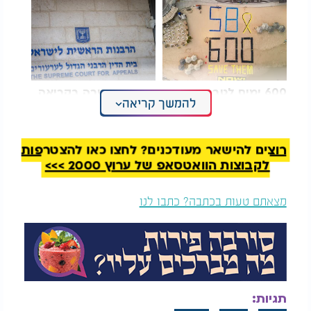
600 ימים לטבח:
הכנסת אישרה בקריאה
להמשך קריאה
מיצגים ברחבי הארץ
ראשונה: בתי הדין
לזכר החטופים ולקריאה
הרבניים יוכלו לדון
להשבתם
בענייני מזונות ילדים
לדברי החוקרים, הסיכון למפגש בעייתי גדל בעיקר
רוצים להישאר מעודכנים? לחצו כאן להצטרפות
כאשר תנים מתרגלים לקרבת בני אדם ולמקורות מזון
לקבוצות הוואטסאפ של ערוץ 2000 >>>
זמינים. פחי אשפה פתוחים, שאריות מזון באתרי קמפינג
או האכלה מכוונת, עלולים לגרום להם לאבד בהדרגה
מצאתם טעות בכתבה? כתבו לנו
את החשש הטבעי ולהתקרב יותר ויותר לאזורים
מאוכלסים.
לצד זאת, קיימים מצבים חריגים שבהם תן עלול להפגין
התנהגות מסוכנת. אחד הגורמים המרכזיים לכך הוא
מחלת הכלבת, שעלולה לגרום לשינויים קיצוניים
תגיות:
בהתנהגות, לאובדן מוחלט של הפחד מבני אדם