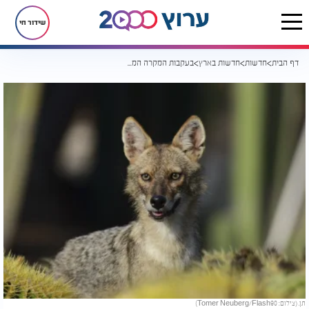
שידור חי
דף הבית
חדשות
חדשות בארץ
בעקבות המקרה המדאיג בכנרת. האם התן מאיים על הציבור?
תן. (צילום: Tomer Neuberg/Flash90)