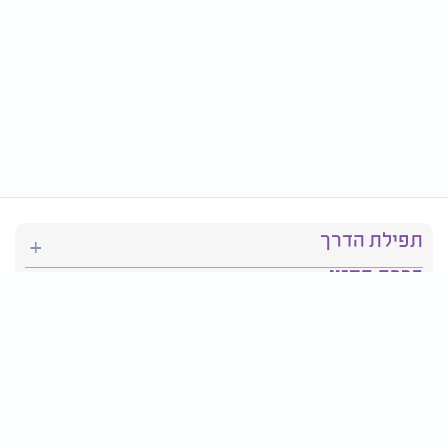
תפילת הדרך
ברכת המזון
יהדות
סידור תפילה
בריאות
חגים ומועדים