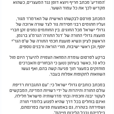
'המודיע' מכתב חריף ויוצא דופן נגד המעצרים, כשהוא
מקדיש לכך את כל עמוד השער.
המכתב פורסם לבקשתו האישית של האדמו"ר מגור,
ועליו חתומים רבני חסידות גור לצד שורה ארוכה של
גדולי ישראל מכל החוגים. בין החותמים נמנים זקן חברי
מועצת גדולי התורה של 'דגל התורה' הגרמ"צ ברגמן,
הראשון לציון ונשיא מועצת חכמי התורה של ש"ס הגר"י
יוסף, וכן ראשי ישיבות, מורי הוראה ורבנים נוספים.
ברקע לפרסום עומדת המחאה הצפויה להיערך היום מול
כלא 10, כאשר בעיתון נטען כי הבחורים והאברכים
מוחזקים במעצר תוך פגיעה קשה בהם, ואף נעשו
השוואות לתקופות אפלות בעבר.
במכתב כותבים גדולי ישראל כי: "עם התגברות רדיפת
עולם התורה והיהדות על ידי רשויות המדינה, המבקשים
לעקור יבנה וחכמיה ובתי מדרשותיה מישראל חלילה,
ואינם בוחלים בכל דרך שהיא לפגוע בלומדי תורה
ושמירתה בטהרה, גם באמצעות פגיעה בפרנסתם,
בילדיהם ובכל הליכות חייהם".