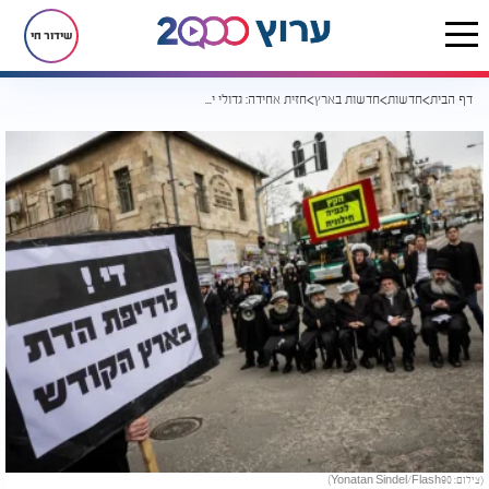
שידור חי
דף הבית
חדשות
חדשות בארץ
חזית אחידה: גדולי ישראל במכתב חריף בעקבות גל המעצרים
(צילום: Yonatan Sindel/Flash90)