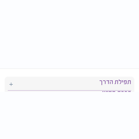
תפילת הדרך
ברכת המזון
יהדות
סידור תפילה
בריאות
חגים ומועדים