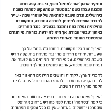
תחקיר ארגון 'אור לאחים' חשף, כי בית קפה חדש
המכנה עצמו בשם "בסמטה", שמתעקש לפתוח בשבת
בירושלים, וגרם השבת למחאות של שומרי שבת - שייך
לחברה השייכת למיסיון. למרבה המבוכה, התקשורת
החילונית נפלה בפח ותמכה בבעלים, כנגד החרדים,
באופן "טבעי" עבורה, אך היא לא ידעה, כנראה, מי הגורם
המיסיונרי העומד מאחורי היוזמה.
'הארץ' ועוד כלי תקשורת, דיווחו ב"זעזוע", על כך
שעשרות יהודים חרדים מחו נגד פתיחת בית קפה חדש
בשבת בירושלים. על פי הדיווח, המוחים באו לזעוק את
זעקת שבת מלכתא, ארבע פעמים במהלך השבת.
לדברי 'הארץ', לקוחות ותושבים חילונים מהאזור באו
לבית הקפה החדש כדי למנוע מהחרדים להיכנס לבית
הקפה פורץ גדרות השבת.
'הארץ' עצמו מודה כי מדובר בפירצה חדשה. הוא מדווח
כי קפה "בסמטה" נפתח לפני כחודש ברחוב אגריפס
שבמרכז ירושלים, באזור שאין בו כלל עסקים הפתוחים