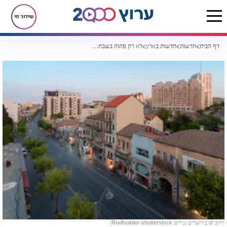
שידור חי
דף הבית
חדשות
חדשות בארץ
לא רק פתוח בשבת: בית קפה שמעורר מהומה בירושלים - קשור למיסיון
רחוב יפו בירושלים. (צילום: Roofsoldier/shutterstock)