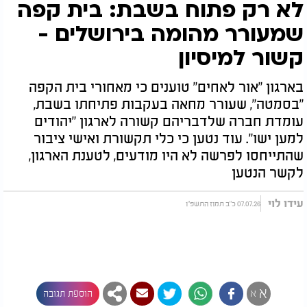
לא רק פתוח בשבת: בית קפה
שמעורר מהומה בירושלים -
קשור למיסיון
בארגון "אור לאחים" טוענים כי מאחורי בית הקפה
"בסמטה", שעורר מחאה בעקבות פתיחתו בשבת,
עומדת חברה שלדבריהם קשורה לארגון "יהודים
למען ישו". עוד נטען כי כלי תקשורת ואישי ציבור
שהתייחסו לפרשה לא היו מודעים, לטענת הארגון,
לקשר הנטען
עידו לוי
07.07.26 כ"ב תמוז התשפ"ו
א
א
הוספת תגובה