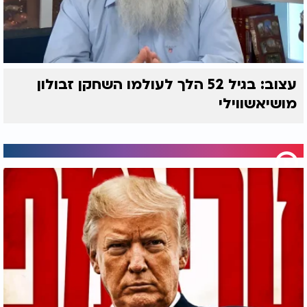
עצוב: בגיל 52 הלך לעולמו השחקן זבולון
מושיאשווילי