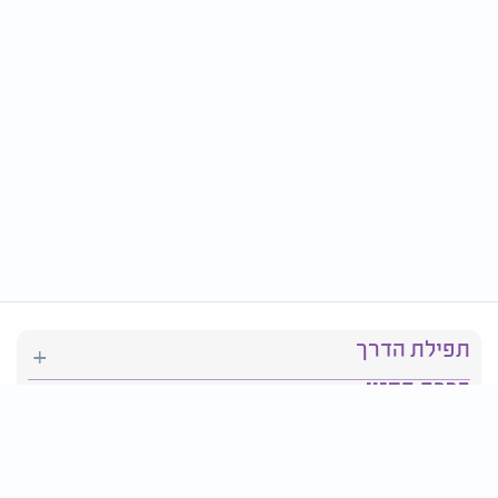
תפילת הדרך
ברכת המזון
יהדות
סידור תפילה