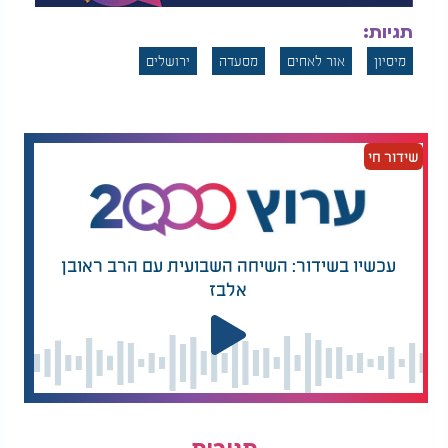
"חומת ברזל" בג'נין
על המחדל הגדול
תגיות:
בארגון 'אור לאחים' נדלקה נורה אדומה בוהקת, נוכח
מיסיון
אור לאחים
מסעדה
ירושלים
שמו של בעל המקום. הרב בנימין וולקן, מנהל המחלקה
למאבק במיסיון ובכתות בארגון 'אור לאחים', יחד עם
צוותו, ערכו תחקיר מקיף ובו העלו, כי בית הקפה שייך
לחברה הנקראת 'אוריאל 23'. זו חברה הקשורה לארגון
שידור חי
מיסיונרי גדול בארץ, בשם 'יהודים למען ישו' עמותה
שהכנסותיה הרשמיות ב-2024, היו כ-20 מיליון שקלים.
בעל בית הקפה, הוא גם מראשי העמותה המיסיונרית,
ולא מפליא ששם החברה נגזר מכתובת העמותה: רחוב
עכשיו בשידור: השיחה השבועית עם הרב ראובן
אוריאל אקוסטה 23 בתל אביב.
אלבז
ארגון 'אור לאחים' מביעים צער על כך שהתקשורת
החילונית נפלה למלכודת של המיסיון, והיא תומכת בו,
בלי לדעת, כנראה, שמדובר במיסיון.
הצער גדול לא פחות, על כך שראש עיריית ירושלים,
משה ליאון, צוטט ב'הארץ' כמגיב, תגובה שלא היתה