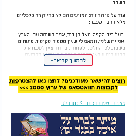
בשבת.
עוד על פי הדיווח: המניעים הם לא בדיוק רק כלכליים,
אלא הרבה מעבר:
"בעל בית הקפה, יואל בן דוד, אמר בשיחה עם "הארץ":
"אני ירושלמי, ונמאס לי שאין מספיק מקומות פתוחים
בשבת. לכן החלטנו לפתוח". בן דוד ציין לשבח את
התושבים שבאו לתמוך בעסק שלו ומנעו מקבוצת
להמשך קריאה
החרדים להיכנס לתחומו. "אני מרגיש שזה יקרה שוב גם
בשבוע הבא, ואנחנו נתכונן לכך", הוסיף.
המלצות נוספות
רוצים להישאר מעודכנים? לחצו כאן להצטרפות
לקבוצות הוואטסאפ של ערוץ 2000 >>>
מצאתם טעות בכתבה? כתבו לנו
מעזה - ליהודה ושומרון:
לוקח אחריות?
צה''ל פתח במבצע
הרמטכ״ל לשעבר מדבר