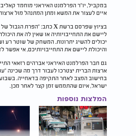
במקביל, יו"ר הפרלמנט האיראני מוחמד קאליב
איים לעצור את המשא ומתן המתנהל מול ארצות
בציוץ שפרסם ברשת X כתב: "הפר
ליישם את התחייבויותיה או שאין לה את היכולת 
יכולים להשיג יתרונות. המשחק של שוטר רע ושו
והיכולת ליישם את התחייבויותיכם, אי אפשר ל
גם חבר הפרלמנט האיראני אברהים רזאאי התיי
ארצות הברית יצטרכו לעבור דרך מה שכינה "ענ
בחישוב המצב לאחר התקיפה בדאחייה. בשבוע ש
ישראל, איום שהתממש זמן קצר לאחר מכן.
המלצות נוספות