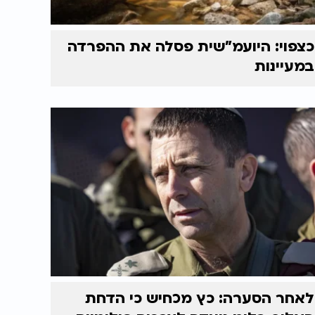
כצפוי: היועמ"שית פסלה את ההפרדה
במעיינות
לאחר הסערה: כץ מכחיש כי הדחת