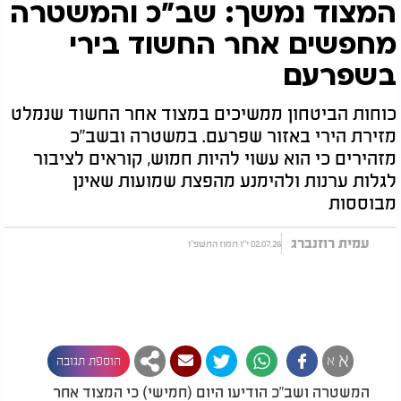
המצוד נמשך: שב"כ והמשטרה
מחפשים אחר החשוד בירי
בשפרעם
כוחות הביטחון ממשיכים במצוד אחר החשוד שנמלט
מזירת הירי באזור שפרעם. במשטרה ובשב"כ
מזהירים כי הוא עשוי להיות חמוש, קוראים לציבור
לגלות ערנות ולהימנע מהפצת שמועות שאינן
מבוססות
עמית רוזנברג
02.07.26 י"ז תמוז התשפ"ו
א
א
הוספת תגובה
המשטרה ושב"כ הודיעו היום (חמישי) כי המצוד אחר