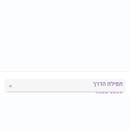
תפילת הדרך
ברכת המזון
יהדות
סידור תפילה
בריאות