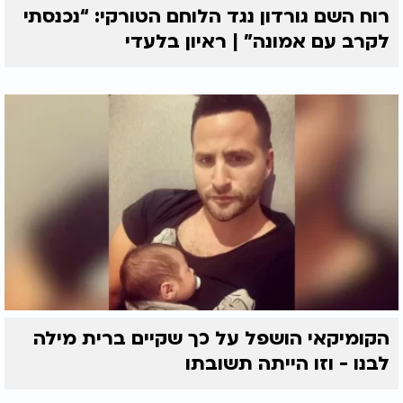
רוח השם גורדון נגד הלוחם הטורקי: “נכנסתי
לקרב עם אמונה” | ראיון בלעדי
הקומיקאי הושפל על כך שקיים ברית מילה
לבנו - וזו הייתה תשובתו