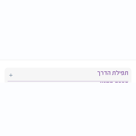
תפילת הדרך
ברכת המזון
יהדות
סידור תפילה
בריאות
חגים ומועדים