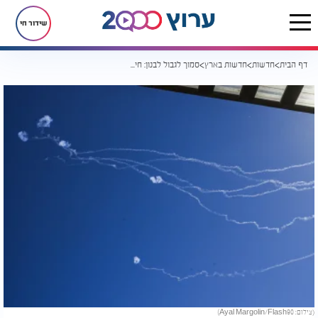
שידור חי
דף הבית
חדשות
חדשות בארץ
סמוך לגבול לבנון: חיזבאללה שיגר כטב"מים לישראל, סמוטריץ' דורש להגיב
(צילום: Ayal Margolin/Flash90)