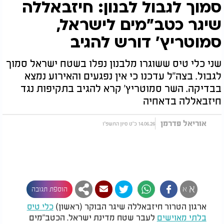
סמוך לגבול לבנון: חיזבאללה
שיגר כטב"מים לישראל,
סמוטריץ' דורש להגיב
שני כלי טיס ששוגרו מלבנון נפלו בשטח ישראל סמוך
לגבול. בצה"ל עדכנו כי אין נפגעים והאירוע נמצא
בבדיקה. השר סמוטריץ' קרא להגיב בתקיפות נגד
חיזבאללה בדאחיה
אוריאל פדרמן
14.06.26 כ"ט סיון התשפ"ו
א
א
הוספת תגובה
ארגון הטרור חיזבאללה שיגר הבוקר (ראשון)
כלי טיס
בלתי מאוישים
לעבר שטח מדינת ישראל. הכטב"מים