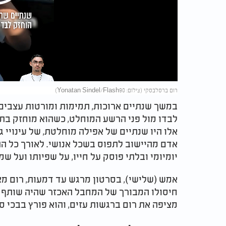
Play
Video
רום ברסלבסקי (צילום: Yonatan Sindel/Flash90)
במשך שנתיים ארוכות, תמימות ומורטות עצבי
לבדו מול פני הרשע המוחלט, כשהוא מוחזק בת
אלו היו שנתיים של אפילה מוחלטת, של עינויי 
אדם מהיישוב לתפוס בשכל אנושי. לאורך כל ה
יומיומי ובלתי פוסק על חייו, על שפיותו ועל ש
אמש (שלישי), בסרטון מרגש עד דמעות, רום מ
חיסולו המבורך של המחבל האכזר שהיה שותף י
מציפה את רום ברגשות עזים, והוא פורץ בבכי ס