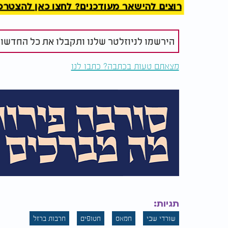
רוצים להישאר מעודכנים? לחצו כאן להצטרפות ל
המילים הנפלאות הללו מזקקות בצורה מדויקת א
חכמינו זכרונם לברכה לימדו אותנו כלל ברזל נ
הירשמו לניוזלטר שלנו ותקבלו את כל החדשו
שמעט מן האור דוחה הרבה מן החושך. האויבים ה
להצר את הצעדים ואף לכלוא את האדם בצינוק ח
מצאתם טעות בכתבה? כתבו לנו
לכבות את אש הנשמה היהודית היוקדת בפנים.
הסיפור המופלא של רום הוא עדות חיה, נושמת 
העמידה המופלאה של הניצוץ היהודי שמסרב לה
דבר, האור האלוקי תמיד מנצח את האפלה, ועם י
תגיות:
שורדי שבי
חמאס
חטופים
חרבות ברזל