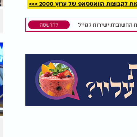
קבוצות הוואטסאפ של ערוץ 2000 >>>
ת כל מהות הקיום וההיסטוריה של העם שלנו.
צחי שמלווה את עם ישראל בכל שנות דור, והוא
ת החשובות ישירות למייל
להרשמה
קמים עלינו יכולים לנסות להרע לגוף הגשמי,
שוך ומבודד, אבל אין שום כוח בעולם שיכול
ומפעימה לעוצמה, לגבורה העילאית וליכולת
ישבר גם בחשכה הגדולה ביותר. בסופו של
שראל חי וקיים.