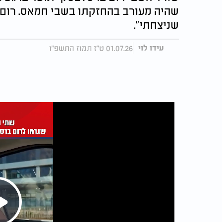
שהיה מעורב בהחזקתו בשבי חמאס. רום פו
שניצחתי".
01.07.26 ט"ז תמוז התשפ"ו
עידו לוי