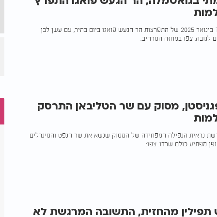
תי בגואטמלה, הר הגעש פואגו התפרץ
למות
צילום דרמטי מה־10 בינואר 2025 של התפרצות הר הגעש פואגו ביום בהיר, עם עשן לבן
 לגובה. צפו במחזה המרהיב:
ניסטן, מסוק עם שר הטליבאן התרסק
למות
שת נראית הנפילה המפחידה של המסוק שנשא את שר הנפט והמינרלים
ופן מפתיע כולם שרדו. צפו:
 תפילין מהחזית, התשובה המרגשת לא