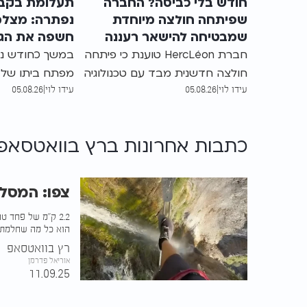
חודש בלי כביסה? החברה
תעלומת בקבו
שפיתחה חולצה מיוחדת
נפתרה: מצל
שמבטיחה להישאר רעננה
חשפה את הגנ
חברת HercLéon טוענת כי פיתחה
במשך כחודש נע
חולצה חדשנית מבד עם טכנולוגיה
מפתח ביתו של ת
עידו לוי
|
05.08.26
עידו לוי
|
05.08.26
ייחודית להפחתת ריחות וחיידקים,
שבסקוטלנד. לא
שלדבריה מאפשרת ללבוש אותה
מצלמת אבטחה כ
עד 30 ימים ללא צורך בכביסה.
עומד מאחורי המ
כתבות אחרונות ב
רץ בוואטסאפ
שהחשוד האחרון
דעתו הוא דווק
צפו: המסל
2.2 ק"מ של פחד 
הוא כל מה שחלמתם
רץ בוואטסאפ
אוריאל פדרמן
11.09.25