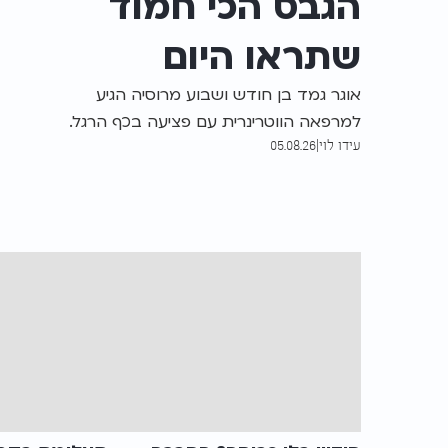
הגבס הכי חמוד
שתראו היום
אוגר גמד בן חודש ושבוע מרוסיה הגיע
למרפאה הווטרינרית עם פציעה בכף הרגל.
עידו לוי
|
05.08.26
הווטרינרית אילתרה עבורו סד זעיר שהפך
ללהיט ברשת והמחיש עד כמה הרפואה
הווטרינרית מסוגלת להגיע גם למטופלים
הקטנים ביותר