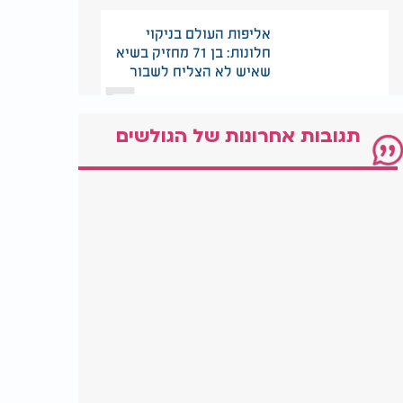
אליפות העולם בניקוי
חלונות: בן 71 מחזיק בשיא
5
שאיש לא הצליח לשבור
תגובות אחרונות של הגולשים
הרבי סירב לתת לו דולר -
20 שנה אחר כך כולם
6
הבינו למה
איומי טראמפ: על מי הוא
באמת מאיים? הרב שמשון
7
פוקס חושף מה מגלה שמו