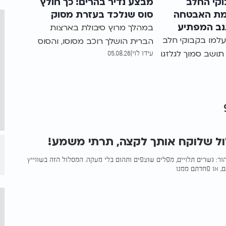
קי החלב
מבצע נדיר בהרים: כך חולץ
מת האבטחה
סוס שנלכד בעזרת מסוק
ב המפתיע
במהלך מרוץ סיבולת בארצות
למו בקבוקי חלב
הברית הושלך רוכב מסוסו, והסוס
ושב סמוך לגלזגו
עידו לוי
|
05.08.26
נותר לכוד באזור הררי שלא ניתן
חר שהציב
להגיע אליו. בזכות איתור
די לגלות מי
באמצעות GPS ומבצע חילוץ
קרה, הוא גילה
מורכב הוא הושב בשלום לבעליו
 שהיה מעלה על
א האשם
ול שלוקח אותך לקצה, תרתי משמע!
טהור: גשרים תלויים, מפלים שוצפים ותהום בלי מעקה. המסלול הזה בשווייץ
, או פחדתם ממנו