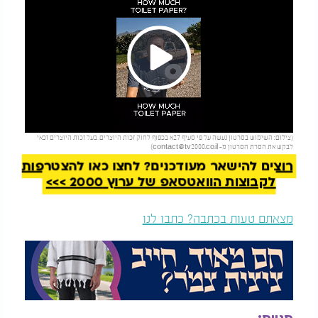
Play
להמשך קריאה
(צילום: השימוש בסרטון נעשה על פי סעיף 27א בכפוף לחוק זכות היוצרים. בעל זכות היוצרים זכאי
Video
לבקש את הסרת הסרטון מ-
contact@tv2000.co.il
)
רוצים להישאר מעודכנים? לחצו כאן להצטרפות
לקבוצות הוואטסאפ של ערוץ 2000 >>>
מצאתם טעות בכתבה? כתבו לנו