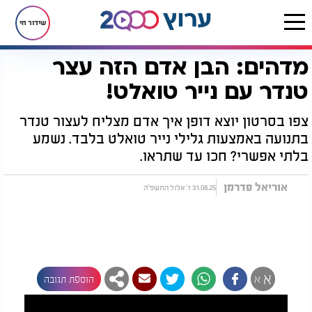
שידור חי
מדהים: הבן אדם הזה עצר
דף הבית
רץ בוואטסאפ
מדהים: הבן אדם הזה עצר טנדר עם נייר טואלט!
טנדר עם נייר טואלט!
צפו בסרטון יוצא דופן איך אדם מצליח לעצור טנדר
בתנועה באמצעות גלילי נייר טואלט בלבד. נשמע
בלתי אפשרי? חכו עד שתראו.
אוריאל פדרמן
31.08.25 ז' אלול התשפ"ה
א
א
הוספת תגובה