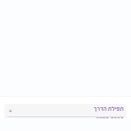
תפילת הדרך
ברכת המזון
יהדות