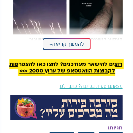
קעקוע לנשמה: כך תתנו
צפו: רגעי השיגור
להמשך קריאה
כמה דקות של הכרת
מאיראן לעבר ישראל -
הטוב
בעדשת פועלים
בעיראק
בהמשך דבריה ביקשה להרחיב את תפילתה גם לכל
רוצים להישאר מעודכנים? לחצו כאן להצטרפות
שאר המשפחות שעדיין מצפות ומייחלות לשובם של
לקבוצות הוואטסאפ של ערוץ 2000 >>>
יקיריהן: "אני מקווה שבקרוב כל שאר החטופים שלנו
יחזרו הביתה - מי שחי יחזור חי, בריא ושלם למשפחה
מצאתם טעות בכתבה? כתבו לנו
שלו, ומי שכבר לא - יחזור לקבורה יהודית מכובדת. אני
מתפללת ומייחלת שכל עם ישראל יזכה לנחמה שלמה,
ושנזכה לראות במהרה את כל בנינו חוזרים
."
את דבריה חתמה במילים מרגשות במיוחד לרב רענן
ולפעילותו: "תמשיך לעזור לאנשים אחרים. תמשיך
תגיות:
בעשייה הגדולה שלך. תודה לך מכל הלב - הכי מגיע לך