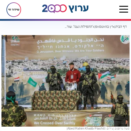
שידור חי
דף הבית
רץ בוואטסאפ
"התפילות נענו": שורדת השבי מעידה על כוח התפילות במסע הישועות
סשה טרופנוב (צילום: Abed Rahim Khatib/Flash90)