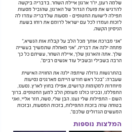
שלמה רענן, יו"ר ארגון איילת השחר. בדבריה ביקשה
להדגיש את פועלו הגדול של הארגון, שהוביל מסעות
תפילה לישועת החטופים - מסעות שלדבריה עמדו לה
לזכות ועמדו לכל עם ישראל לרומם את רוחו בשעת
הניסיון הקשה
.
"
אני מברכת אותך מכל הלב על קבלת אות הנשיא,"
פתחה ילנה את דבריה. "אני מאחלת שתמשיך בעשייה
שלך. אתה והארגון שלך, איילת השחר, עשיתם כל כך
הרבה בשבילי ובשביל עוד אנשים רבים
."
בהתרגשות גדולה שיתפה ילנה את החוויה האישית
שעברה: "בכל ראש חודש הייתם מארגנים נסיעות
מיוחדות למקומות קדושים, אפילו בחוץ לארץ. נסענו,
התפללנו, ובכינו כולנו מעומק הלב למען החטופים. ברוך
השם - התפילות שלי נענו. הבן שלי, סשה, חזר אליי, ואני
בטוחה שזה בזכות התפילות, בזכות המסעות, ובזכות
המעשים הגדולים שלכם
."
המלצות נוספות