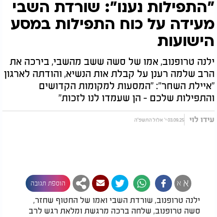
"התפילות נענו": שורדת השבי
מעידה על כוח התפילות במסע
הישועות
ילנה טרופנוב, אמו של סשה ששב מהשבי, בירכה את
הרב שלמה רענן על קבלת אות הנשיא, והודתה לארגון
"איילת השחר": "המסעות למקומות הקדושים
והתפילות שלכם - הן שעמדו לנו לזכות"
עידו לוי
03.09.25 י' אלול התשפ"ה
א
א
הוספת תגובה
ילנה טרופנוב, שורדת השבי ואמו של החטוף שחזר,
סשה טרופנוב, שלחה ברכה מרגשת ומלאת רגש לרב