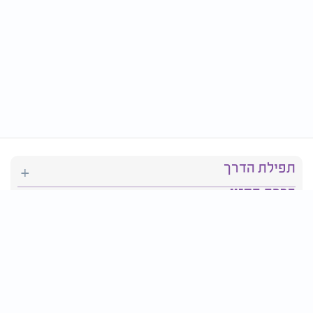
תפילת הדרך
ברכת המזון
יהדות
סידור תפילה
בריאות
חגים ומועדים