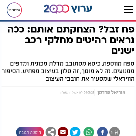
שידור חי
פח זבל? הצחקתם אותם: ככה
דף הבית
רץ בוואטסאפ
פח זבל? הצחקתם אותם: ככה נראים רהיטים מחלקי רכב ישנים
נראים רהיטים מחלקי רכב
ישנים
ספה מווספה, כיסא מסתובב מדלת מכונית ומדפים
ממנועים. זה לא מוסך, זה סלון בעיצוב מפתיע. הסיפור
הוויראלי שמסעיר את חובבי העיצוב
אוריאל פדרמן
04.09.25 י"א אלול התשפ"ה
א
א
הוספת תגובה