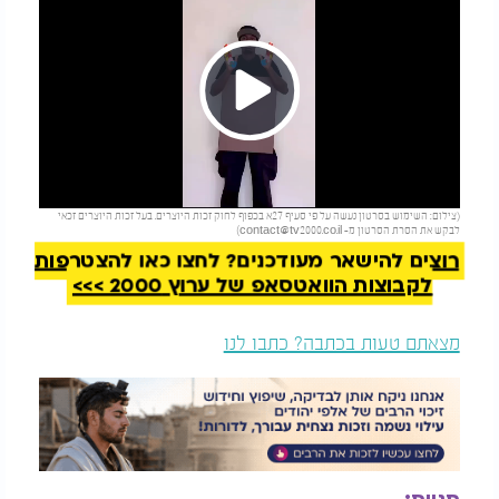
Play
להמשך קריאה
(צילום: השימוש בסרטון נעשה על פי סעיף 27א בכפוף לחוק זכות היוצרים. בעל זכות היוצרים זכאי
Video
לבקש את הסרת הסרטון מ-
contact@tv2000.co.il
)
רוצים להישאר מעודכנים? לחצו כאן להצטרפות
לקבוצות הוואטסאפ של ערוץ 2000 >>>
מצאתם טעות בכתבה? כתבו לנו