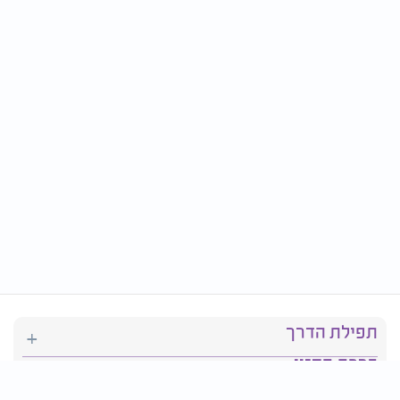
תפילת הדרך
ברכת המזון
יהדות