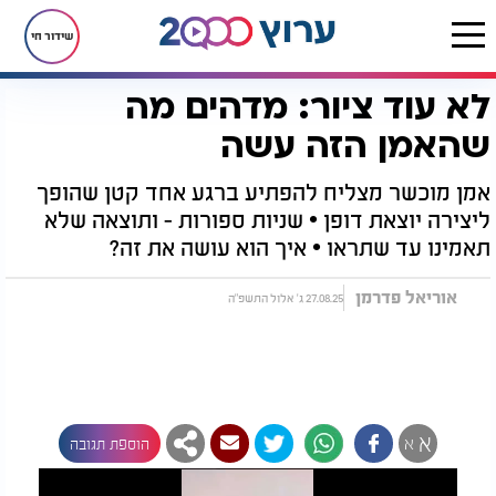
שידור חי
לא עוד ציור: מדהים מה
דף הבית
רץ בוואטסאפ
לא עוד ציור: מדהים מה שהאמן הזה עשה
שהאמן הזה עשה
אמן מוכשר מצליח להפתיע ברגע אחד קטן שהופך
ליצירה יוצאת דופן • שניות ספורות - ותוצאה שלא
תאמינו עד שתראו • איך הוא עושה את זה?
אוריאל פדרמן
27.08.25 ג' אלול התשפ"ה
א
א
הוספת תגובה