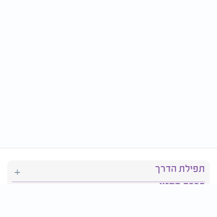
תפילת הדרך
ברכת המזון
יהדות