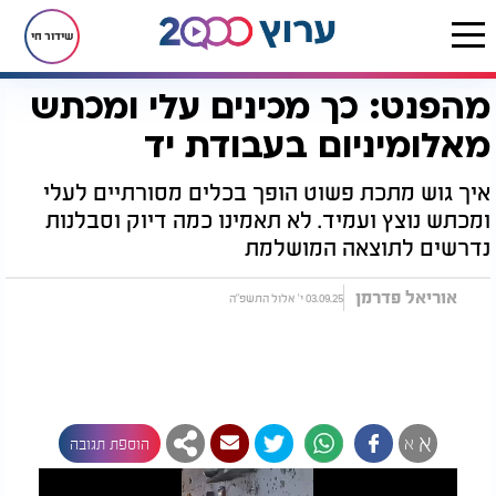
שידור חי
מהפנט: כך מכינים עלי ומכתש
דף הבית
רץ בוואטסאפ
מהפנט: כך מכינים עלי ומכתש מאלומיניום בעבודת יד
מאלומיניום בעבודת יד
איך גוש מתכת פשוט הופך בכלים מסורתיים לעלי
ומכתש נוצץ ועמיד. לא תאמינו כמה דיוק וסבלנות
נדרשים לתוצאה המושלמת
אוריאל פדרמן
03.09.25 י' אלול התשפ"ה
א
א
הוספת תגובה