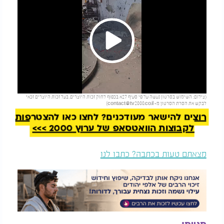
Play
להמשך קריאה
(צילום: השימוש בסרטון נעשה על פי סעיף 27א בכפוף לחוק זכות היוצרים. בעל זכות היוצרים זכאי
Video
לבקש את הסרת הסרטון מ-
contact@tv2000.co.il
)
רוצים להישאר מעודכנים? לחצו כאן להצטרפות
לקבוצות הוואטסאפ של ערוץ 2000 >>>
מצאתם טעות בכתבה? כתבו לנו