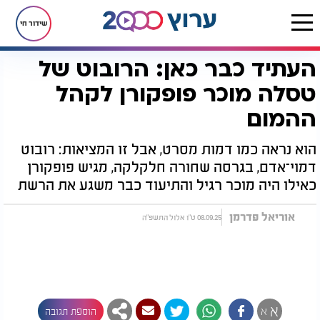
שידור חי
העתיד כבר כאן: הרובוט של
דף הבית
רץ בוואטסאפ
העתיד כבר כאן: הרובוט של טסלה מוכר פופקורן לקהל ההמום
טסלה מוכר פופקורן לקהל
ההמום
הוא נראה כמו דמות מסרט, אבל זו המציאות: רובוט
דמוי־אדם, בגרסה שחורה חלקלקה, מגיש פופקורן
כאילו היה מוכר רגיל והתיעוד כבר משגע את הרשת
אוריאל פדרמן
08.09.25 ט"ו אלול התשפ"ה
א
א
הוספת תגובה