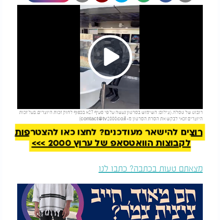
Play
להמשך קריאה
רובוט של טסלה. (צילום: השימוש בסרטון נעשה על פי סעיף 27א בכפוף לחוק זכות היוצרים. בעל זכות
Video
היוצרים זכאי לבקש את הסרת הסרטון מ-
contact@tv2000.co.il
)
רוצים להישאר מעודכנים? לחצו כאן להצטרפות
לקבוצות הוואטסאפ של ערוץ 2000 >>>
מצאתם טעות בכתבה? כתבו לנו